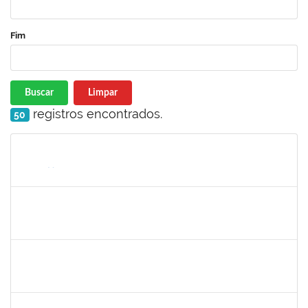
Fim
Buscar
Limpar
registros encontrados.
50
Matrícula
Nome
Cargo
Processo
Início
Fim
Status
2130358
Ana Paula Inácio Diório
Docente
23007.00014841/2019-71
11/07/2019
10/08/2019
Concluído
1553817
Djanilson Barbosa dos Santos
Docente
23007.002561/2019-85
08/07/2019
09/08/2019
Concluído