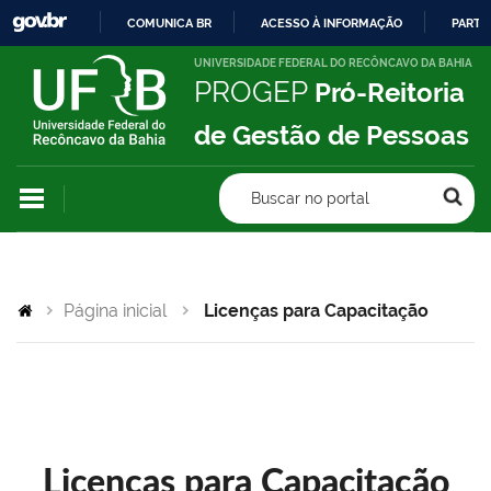
COMUNICA BR
ACESSO À INFORMAÇÃO
PARTI
IR
UNIVERSIDADE FEDERAL DO RECÔNCAVO DA BAHIA
PROGEP
Pró-Reitoria
PARA
O
de Gestão de Pessoas
CONTEÚDO
Buscar no portal
Página inicial
Licenças para Capacitação
Licenças para Capacitação