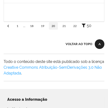
Concluído
1752810
Shirley Guimarães Araújo
Técnico
23007.0008620/2019-34
15/04/2019
31/05/2019
Concluído
50
1
...
18
19
20
21
22
VOLTAR AO TOPO
Todo o conteúdo deste site está publicado sob a licença
Creative Commons Atribuição-SemDerivações 3.0 Não
Adaptada
.
Acesso a Informação