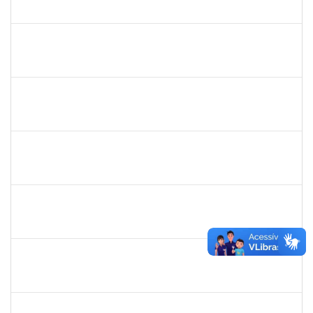
23007.00005909/2019-93
21/05/2019
19/06/2019
Concluído
1198810
Isabel Cristina Ferreira dos Reis
Docente
23007.0006216/2019-49
15/05/2019
31/07/2019
Concluído
1602367
José Péricles Diniz Bahia
Docente
23007.00010225/2019-58
15/05/2019
14/08/2019
Concluído
140340
Pedro Paulo Ferreira da Silva
Técnico
23007.00003950/2019-24
13/05/2019
12/08/2019
Concluído
1836241
Rodrigo Fernandes Cunha
Técnico
23007.0010214/2019-64
13/05/2019
11/06/2019
Concluído
1856918
Tércio de Miranda Rogério de Souza
Técnico
23007.0011148/2019-66
13/05/2019
14/06/2019
Concluído
1781055