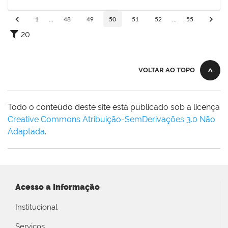
21/06/2019
Concluído
1
...
48
49
50
51
52
...
55
20
VOLTAR AO TOPO
Todo o conteúdo deste site está publicado sob a licença
Creative Commons Atribuição-SemDerivações 3.0 Não
Adaptada
.
Acesso a Informação
Institucional
Serviços