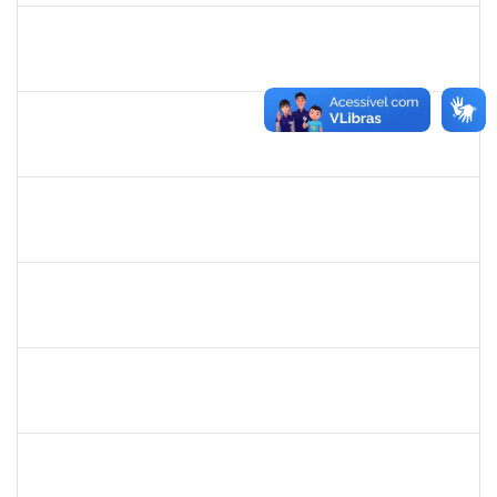
1645758
Lúcia Maria Aquino de Queiroz
Docente
23007.0007808/2019-36
03/06/2019
02/09/2019
Concluído
1716504
Amaranta Emilia Cesar dos Santos
Docente
23007.00031476/2018-39
01/06/2019
30/11/-0001
Concluído
1299507
Ana Cristina Fermino Soares
Docente
23007.00002837/2019-05
30/05/2019
29/08/2019
Concluído
1717024
Nilson Antonio Ferreira Roseira
Docente
23007.003851/2019-78
28/05/2019
27/07/2019
Concluído
1527893
Rita de Cácia Santos Chagas
Docente
23007.003763/2019-29
28/05/2019
27/07/2019
Concluído
2652407
João Maurício Dantas Batista
Técnico
23007.00009173/2019-41
23/05/2019