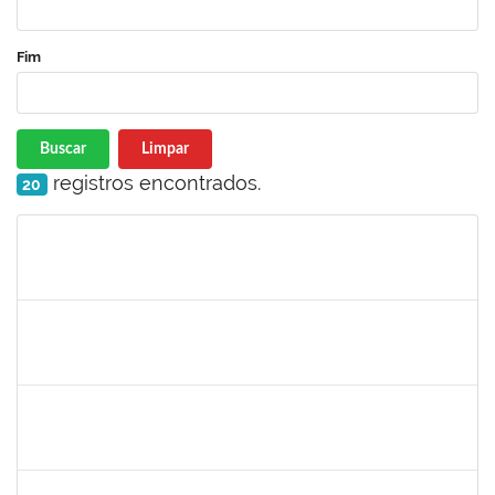
Fim
Buscar
Limpar
registros encontrados.
20
Matrícula
Nome
Cargo
Processo
Início
Fim
Status
1761110
Thainan Souza dos Santos
Técnico
23007.00011349/2019-71
08/07/2019
05/09/2019
Concluído
1730935
Tiago Fernandes Athayde Novaes
Técnico
23007.00011235/2019-45
05/07/2019
04/09/2019
Concluído