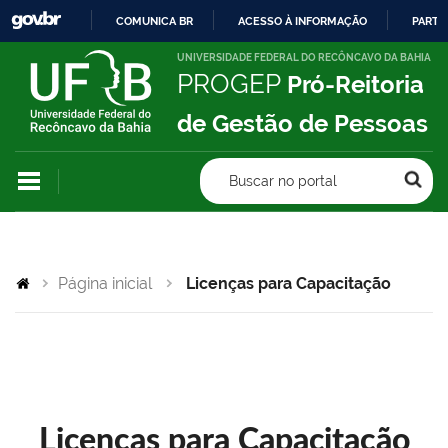
COMUNICA BR
ACESSO À INFORMAÇÃO
PARTI
IR
UNIVERSIDADE FEDERAL DO RECÔNCAVO DA BAHIA
PROGEP
Pró-Reitoria
PARA
O
de Gestão de Pessoas
CONTEÚDO
Buscar no portal
Página inicial
Licenças para Capacitação
Licenças para Capacitação