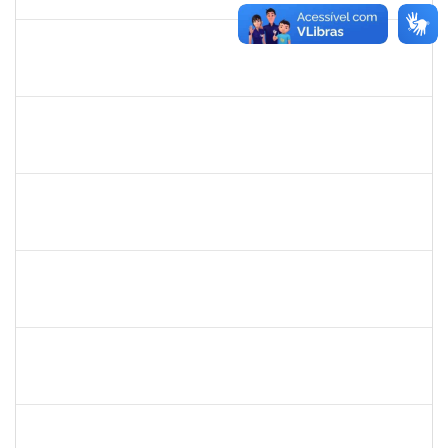
30/11/2025
Concluído
1719181
Rosa Alencar Santana de Almeida
Docente
23007.00012036/2025-31
02/09/2025
30/11/2025
Concluído
1835542
TARCISIO FERNANDES CORDEIRO
Docente
23007.00004631/2025-49
02/09/2025
30/11/2025
Concluído
1645758
LUCIA MARIA AQUINO DE QUEIROZ
Docente
23007.00010474/2025-10
02/09/2025
30/11/2025
Concluído
1381835
JULIO ELOISIO BRANDAO DA SILVA
Docente
23007.00008877/2025-61
02/09/2025
30/11/2025
Concluído
287121
AIDA CELESTE SILVEIRA MAIA
Técnico
23007.00016902/2025-84
20/11/2025
05/12/2025
Concluído
1757479
SUZANA MOURA MAIA
Docente