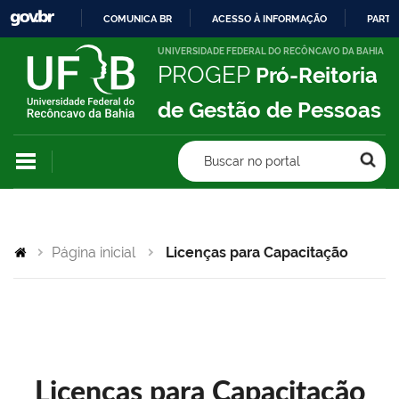
COMUNICA BR
ACESSO À INFORMAÇÃO
PARTI
IR
UNIVERSIDADE FEDERAL DO RECÔNCAVO DA BAHIA
PROGEP
Pró-Reitoria
PARA
O
de Gestão de Pessoas
CONTEÚDO
Buscar no portal
Página inicial
Licenças para Capacitação
Licenças para Capacitação