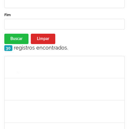
Fim
Buscar
Limpar
registros encontrados.
30
Matrícula
Nome
Cargo
Processo
Início
Fim
Status
RAFAEL BASTOS DAMASCENA
Técnico
23007.00019903/2025-52
01/10/2025
30/10/2025
Concluído
1152634
LUCIANO BORGES FREIRE
Técnico
23007.00020714/2025-77
01/10/2025
30/10/2025
Concluído