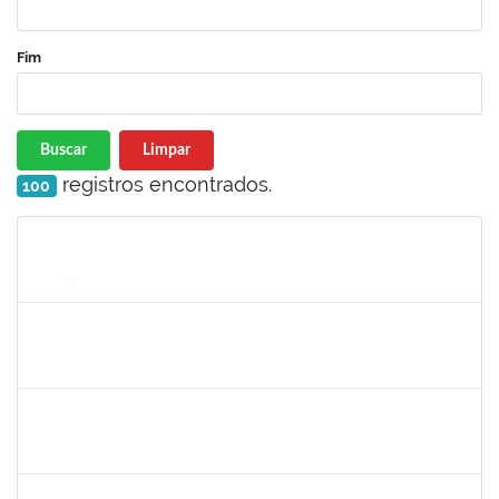
Fim
Buscar
Limpar
registros encontrados.
100
Matrícula
Nome
Cargo
Processo
Início
Fim
Status
1165758
VICTOR HUGO SOARES VALENTIM
23007.00012268/2025-72
26/07/2025
31/10/2025
Concluído
2261057
GABRIELA MARIA CARNEIRO OLIVEIRA ALMEIDA
Técnico
23007.00012878/2025-92
04/08/2025
01/11/2025
Concluído