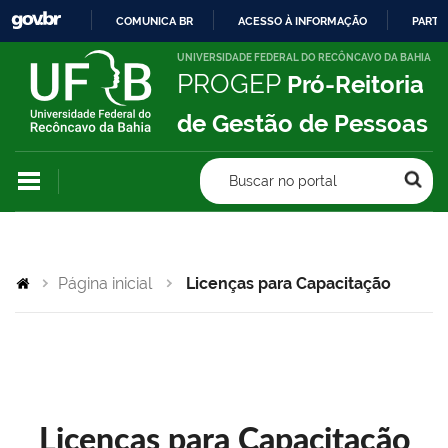
COMUNICA BR
ACESSO À INFORMAÇÃO
PARTI
IR
UNIVERSIDADE FEDERAL DO RECÔNCAVO DA BAHIA
PROGEP
Pró-Reitoria
PARA
O
de Gestão de Pessoas
CONTEÚDO
Buscar no portal
Página inicial
Licenças para Capacitação
Licenças para Capacitação