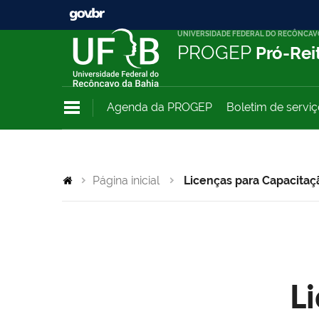
UNIVERSIDADE FEDERAL DO RECÔNCAV
PROGEP
Pró-Rei
Agenda da PROGEP
Boletim de servi
Página inicial
Licenças para Capacitaç
L