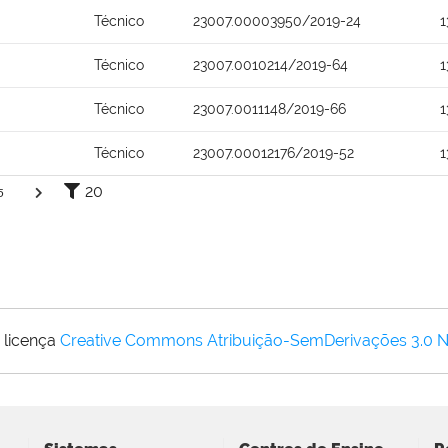
Técnico
23007.00003950/2019-24
1
Técnico
23007.0010214/2019-64
1
Técnico
23007.0011148/2019-66
1
Técnico
23007.00012176/2019-52
1
20
5
 licença
Creative Commons Atribuição-SemDerivações 3.0 