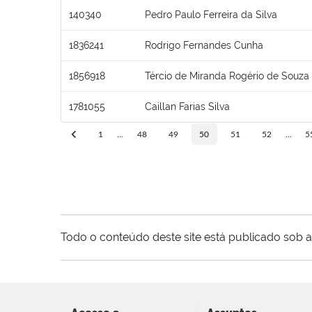
140340
Pedro Paulo Ferreira da Silva
1836241
Rodrigo Fernandes Cunha
1856918
Tércio de Miranda Rogério de Souza
1781055
Caillan Farias Silva
1
...
48
49
50
51
52
...
5
Todo o conteúdo deste site está publicado sob a