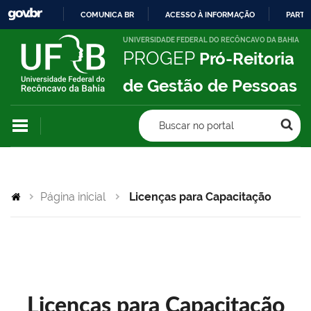
COMUNICA BR
ACESSO À INFORMAÇÃO
PARTI
IR
UNIVERSIDADE FEDERAL DO RECÔNCAVO DA BAHIA
PROGEP
Pró-Reitoria
PARA
O
de Gestão de Pessoas
CONTEÚDO
Buscar no portal
Página inicial
Licenças para Capacitação
Licenças para Capacitação