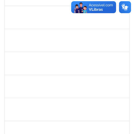
11/06/2019
Concluído
1856918
Tércio de Miranda Rogério de Souza
Técnico
23007.0011148/2019-66
13/05/2019
14/06/2019
Concluído
1781055
Caillan Farias Silva
Técnico
23007.00012176/2019-52
13/05/2019
12/08/2019
Concluído
1525345
Nilson Weisheimer
Docente
23007.2815/2019-17
11/05/2019
11/08/2019
Concluído
1754170
François Santos de Brito
Técnico
23007.0009952/2019-57
08/05/2019
06/06/2019
Concluído
Maria Bárbara Gonçalves
Técnico
23007.0003590/2019-44
06/05/2019
04/06/2019
Concluído
1717960
Ana Verônica Rodrigues da Silva
Docente