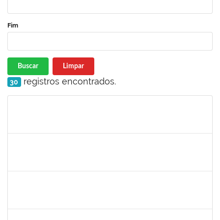
Fim
Buscar
Limpar
registros encontrados.
30
Matrícula
Nome
Cargo
Processo
Início
Fim
Status
1332587
Silvana Lúcia da Silva Lima
Docente
23007.00010479/2019-87
01/07/2019
29/08/2019
Concluído
1715969
Patricia Veiga Nascimento
Docente
23007.00013484/2019-44
29/06/2019
27/09/2019
Concluído