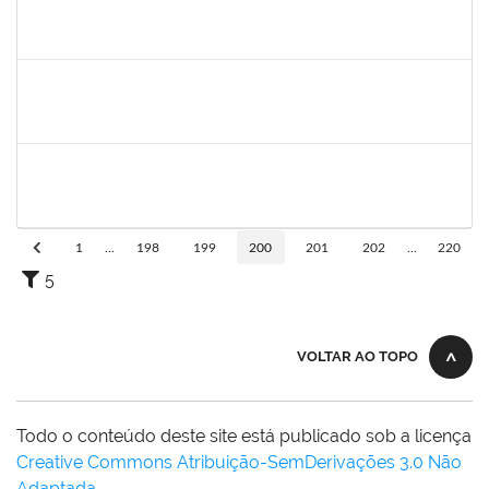
279567
Benedita Conceição dos Santos
Técnico
23007.00011321/2019-51
17/06/2019
14/09/2019
Concluído
1838442
Vitória Caroline da Silva Porto
Técnico
23007.00012678/2019-78
17/06/2019
26/07/2019
Concluído
1755265
Karina de Sousa Silva
Técnico
23007.00010003/2019-38
17/06/2019
31/07/2019
Concluído
1
...
198
199
200
201
202
...
220
5
VOLTAR AO TOPO
Todo o conteúdo deste site está publicado sob a licença
Creative Commons Atribuição-SemDerivações 3.0 Não
Adaptada
.