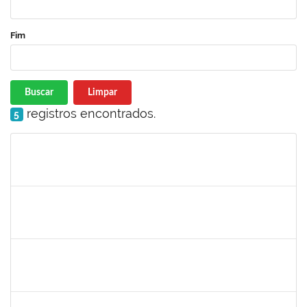
Fim
Buscar
Limpar
registros encontrados.
5
Matrícula
Nome
Cargo
Processo
Início
Fim
Status
1332587
Silvana Lúcia da Silva Lima
Docente
23007.00010479/2019-87
01/07/2019
29/08/2019
Concluído
1715969
Patricia Veiga Nascimento
Docente
23007.00013484/2019-44
29/06/2019
27/09/2019
Concluído