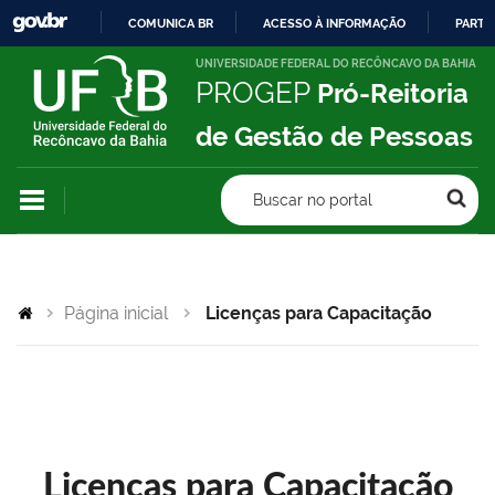
COMUNICA BR
ACESSO À INFORMAÇÃO
PARTI
IR
UNIVERSIDADE FEDERAL DO RECÔNCAVO DA BAHIA
PROGEP
Pró-Reitoria
PARA
O
de Gestão de Pessoas
CONTEÚDO
Buscar no portal
Página inicial
Licenças para Capacitação
Licenças para Capacitação