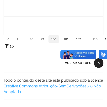
2130358
Ana Paula Inácio Diório
Docente
23007.00014841/2019-71
11/07/2019
10/08/2019
Concluído
1553817
Djanilson Barbosa dos Santos
Docente
23007.002561/2019-85
08/07/2019
09/08/2019
Concluído
1
...
98
99
100
101
102
...
110
10
VOLTAR AO TOPO
Todo o conteúdo deste site está publicado sob a licença
Creative Commons Atribuição-SemDerivações 3.0 Não
Adaptada
.