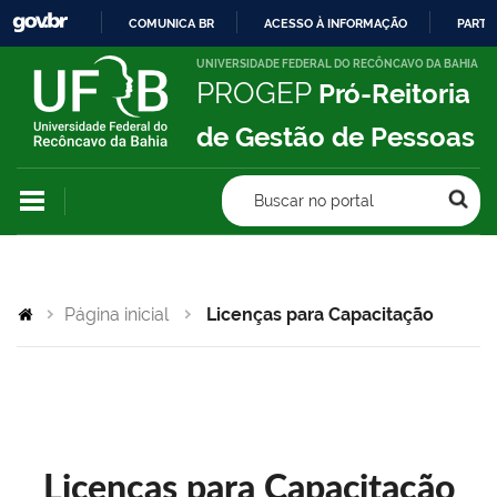
COMUNICA BR
ACESSO À INFORMAÇÃO
PARTI
IR
UNIVERSIDADE FEDERAL DO RECÔNCAVO DA BAHIA
PROGEP
Pró-Reitoria
PARA
O
de Gestão de Pessoas
CONTEÚDO
Buscar no portal
Página inicial
Licenças para Capacitação
Licenças para Capacitação