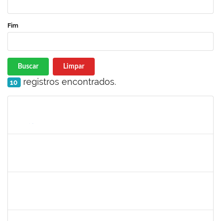
Fim
Buscar
Limpar
registros encontrados.
10
Matrícula
Nome
Cargo
Processo
Início
Fim
Status
1856918
Tércio de Miranda Rogério de Souza
Técnico
23007.0011148/2019-66
08/07/2019
27/08/2019
Concluído
1561837
Susana Couto Pimentel
Docente
23007.00013192/2019-71
29/07/2019
26/08/2019
Concluído