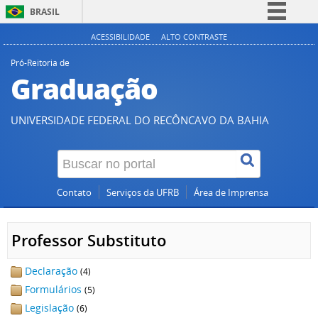
BRASIL
Simplifique!
ACESSIBILIDADE
ALTO CONTRASTE
Comunica BR
Pró-Reitoria de
Graduação
Participe
Acesso à informação
UNIVERSIDADE FEDERAL DO RECÔNCAVO DA BAHIA
Legislação
Canais
Contato
Serviços da UFRB
Área de Imprensa
Professor Substituto
Declaração
(4)
Formulários
(5)
Legislação
(6)