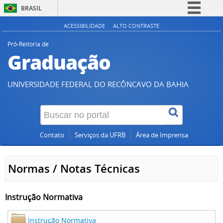
BRASIL
Simplifique!
ACESSIBILIDADE
ALTO CONTRASTE
Comunica BR
Pró-Reitoria de
Graduação
Participe
Acesso à informação
UNIVERSIDADE FEDERAL DO RECÔNCAVO DA BAHIA
Legislação
Canais
Contato
Serviços da UFRB
Área de Imprensa
Normas / Notas Técnicas
Instrução Normativa
Instrução Normativa