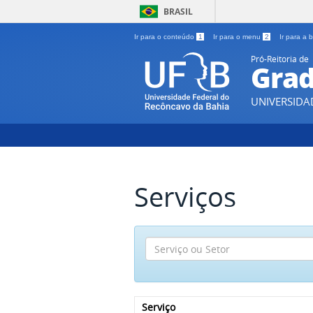
BRASIL
Ir para o conteúdo
1
Ir para o menu
2
Ir para a
Pró-Reitoria de
Gra
UNIVERSIDA
Serviços
Serviço