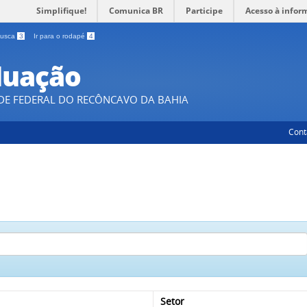
Simplifique!
Comunica BR
Participe
Acesso à infor
 busca
3
Ir para o rodapé
4
duação
DE FEDERAL DO RECÔNCAVO DA BAHIA
Cont
Setor