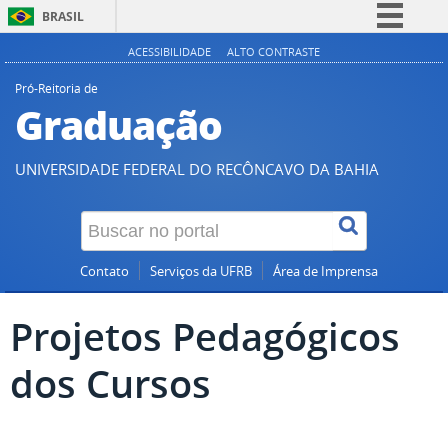
BRASIL
Simplifique!
ACESSIBILIDADE
ALTO CONTRASTE
Comunica BR
Pró-Reitoria de
Graduação
Participe
Acesso à informação
UNIVERSIDADE FEDERAL DO RECÔNCAVO DA BAHIA
Legislação
Canais
Contato
Serviços da UFRB
Área de Imprensa
Projetos Pedagógicos
dos Cursos