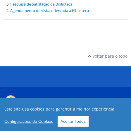
Pesquisa de Satisfação da Biblioteca
Agendamento de visita orientada a Biblioteca
Voltar para o topo
Este site usa cookies para garantir a melhor experiência.
Configurações de Cookies
Aceitar Todos
Desenvolvido com o CMS de código aberto
Joomla!