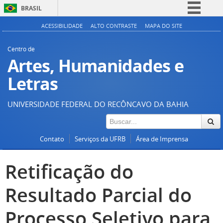
BRASIL
Simplifique!
ACESSIBILIDADE
ALTO CONTRASTE
MAPA DO SITE
Comunica BR
Centro de
Participe
Artes, Humanidades e
Acesso à informação
Letras
Legislação
UNIVERSIDADE FEDERAL DO RECÔNCAVO DA BAHIA
Canais
Contato
Serviços da UFRB
Área de Imprensa
Retificação do
Resultado Parcial do
Processo Seletivo para