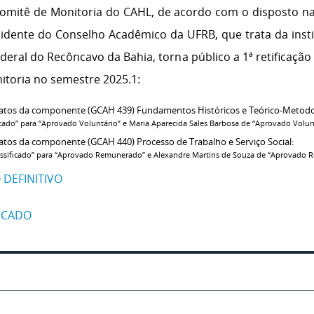
Comitê de Monitoria do CAHL, de acordo com o disposto n
sidente do Conselho Acadêmico da UFRB, que trata da inst
ral do Recôncavo da Bahia, torna público a 1ª retificação 
toria no semestre 2025.1:
didatos da componente (GCAH 439) Fundamentos Históricos e Teórico-Metodoló
cado” para “Aprovado Voluntário” e Maria Aparecida Sales Barbosa de “Aprovado Voluntá
idatos da componente (GCAH 440) Processo de Trabalho e Serviço Social:
lassificado” para “Aprovado Remunerado” e Alexandre Martins de Souza de “Aprovado R
 DEFINITIVO
FICADO