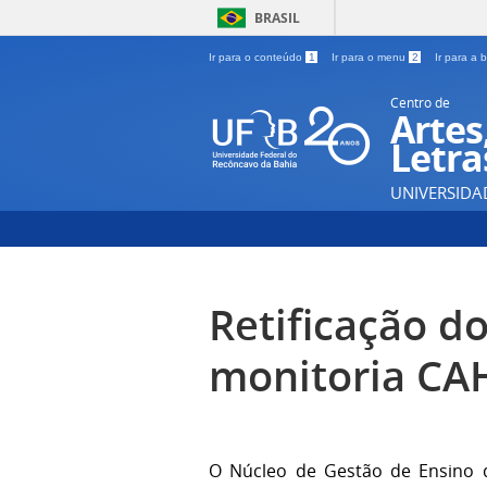
BRASIL
Ir para o conteúdo
1
Ir para o menu
2
Ir para a
Centro de
Artes
Letra
UNIVERSIDA
Retificação do
monitoria CAH
O Núcleo de Gestão de Ensino d