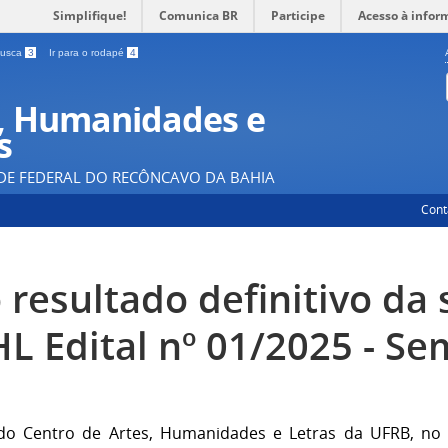
Simplifique!
Comunica BR
Participe
Acesso à infor
 busca
3
Ir para o rodapé
4
, Humanidades e
s
DE FEDERAL DO RECÔNCAVO DA BAHIA
Cont
 resultado definitivo da
L Edital nº 01/2025 - Se
o Centro de Artes, Humanidades e Letras da UFRB, no u