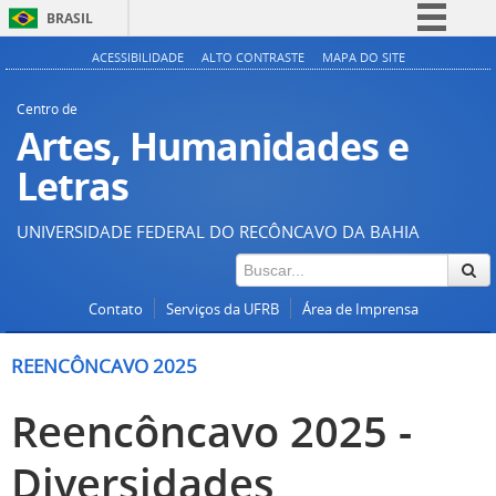
BRASIL
Simplifique!
ACESSIBILIDADE
ALTO CONTRASTE
MAPA DO SITE
Comunica BR
Centro de
Participe
Artes, Humanidades e
Acesso à informação
Letras
Legislação
UNIVERSIDADE FEDERAL DO RECÔNCAVO DA BAHIA
Canais
Contato
Serviços da UFRB
Área de Imprensa
REENCÔNCAVO 2025
Reencôncavo 2025 -
Diversidades