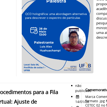
propo
acadê
compa
discus
pesqu
minist
uma a
descre
não
Comemorati
publicado
ocedimentos para a Fila
Marca Comemo
rtual: Ajuste de
formato .jpg
14/01/26
CETEC 02 no 