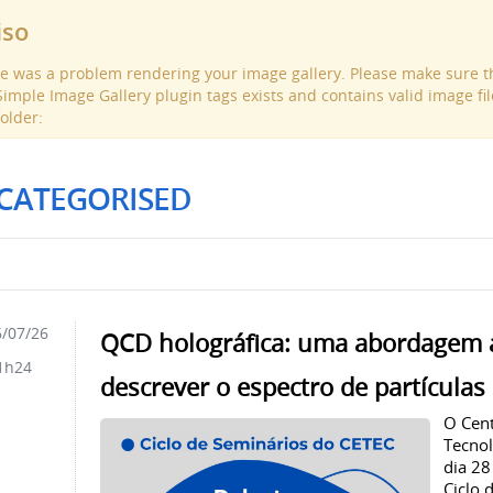
iso
e was a problem rendering your image gallery. Please make sure th
Simple Image Gallery plugin tags exists and contains valid image fil
folder:
CATEGORISED
/07/26
QCD holográfica: uma abordagem a
1h24
descrever o espectro de partículas
O Cent
Tecnol
dia 28
Ciclo 