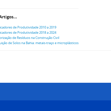
rtigos...
icadores de Produtividade 2010 a 2019
icadores de Produtividade 2018 a 2024
orização de Resíduos na Construção Civil
uição de Solos na Bahia: metais-traço e microplásticos