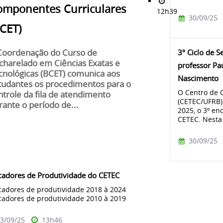
omponentes Curriculares
12h39
30/09/25
BCET)
3º Ciclo de 
Coordenação do Curso de
charelado em Ciências Exatas e
professor Pa
cnológicas (BCET) comunica aos
Nascimento
tudantes os procedimentos para o
O Centro de C
ntrole da fila de atendimento
(CETEC/UFRB) 
rante o período de...
2025, o 3º en
CETEC. Nesta 
30/09/25
cadores de Produtividade do CETEC
cadores de produtividade 2018 à 2024
cadores de produtividade 2010 à 2019
3/09/25
13h46