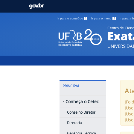
Ir para o conteúdo
1
Ir para o menu
2
Ir para a
Centro de Ciênc
Exat
UNIVERSIDA
PRINCIPAL
At
Conheça o Cetec
JFol
JUse
Conselho Diretor
JUse
JUse
Diretoria
Gerência Técnica