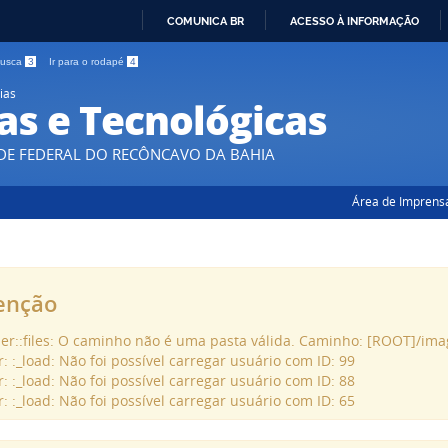
COMUNICA BR
ACESSO À INFORMAÇÃO
IR
 busca
3
Ir para o rodapé
4
PARA
ias
O
as e Tecnológicas
CONTEÚDO
DE FEDERAL DO RECÔNCAVO DA BAHIA
Área de Imprens
enção
der::files: O caminho não é uma pasta válida. Caminho: [ROOT]/im
r: :_load: Não foi possível carregar usuário com ID: 99
r: :_load: Não foi possível carregar usuário com ID: 88
r: :_load: Não foi possível carregar usuário com ID: 65