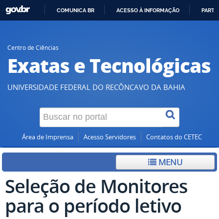
COMUNICA BR
ACESSO À INFORMAÇÃO
PARTI
IR
PARA
O
Centro de Ciências
Exatas e Tecnológicas
CONTEÚDO
UNIVERSIDADE FEDERAL DO RECÔNCAVO DA BAHIA
Área de Imprensa
Acesso Servidores
Contatos do CETEC
MENU
Seleção de Monitores
para o período letivo