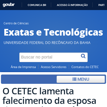
COMUNICA BR
ACESSO À INFORMAÇÃO
PARTI
IR
PARA
O
Centro de Ciências
Exatas e Tecnológicas
CONTEÚDO
UNIVERSIDADE FEDERAL DO RECÔNCAVO DA BAHIA
Área de Imprensa
Acesso Servidores
Contatos do CETEC
MENU
O CETEC lamenta
falecimento da esposa