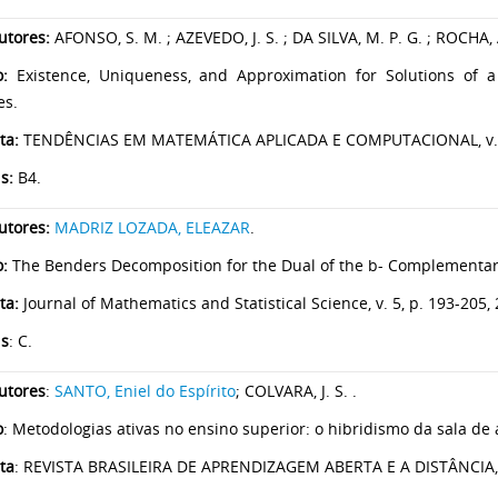
utores:
AFONSO, S. M. ; AZEVEDO, J. S. ; DA SILVA, M. P. G. ; ROCHA, 
o:
Existence, Uniqueness, and Approximation for Solutions of a 
es.
ta:
TENDÊNCIAS EM MATEMÁTICA APLICADA E COMPUTACIONAL, v. 20
is:
B4.
utores:
MADRIZ LOZADA, ELEAZAR
.
o:
The Benders Decomposition for the Dual of the b- Complementa
ta:
Journal of Mathematics and Statistical Science, v. 5, p. 193-205,
is
: C.
utores
:
SANTO, Eniel do Espírito
; COLVARA, J. S. .
o
: Metodologias ativas no ensino superior: o hibridismo da sala de 
ta
: REVISTA BRASILEIRA DE APRENDIZAGEM ABERTA E A DISTÂNCIA, v.