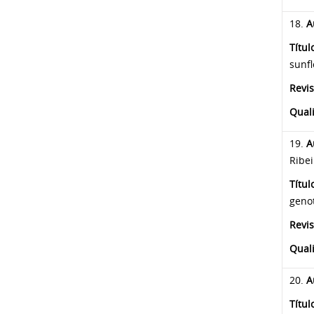
18.
A
Títul
sunfl
Revis
Qual
19.
A
Ribei
Títul
genot
Revis
Qual
20.
Au
Títul