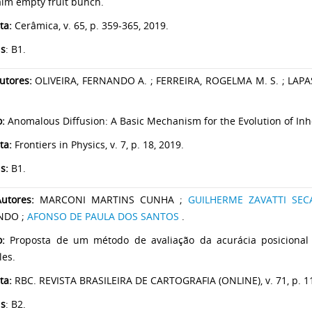
alm empty fruit bunch.
ta:
Cerâmica, v. 65, p. 359-365, 2019.
is
: B1.
utores:
OLIVEIRA, FERNANDO A. ; FERREIRA, ROGELMA M. S. ; LAPA
o:
Anomalous Diffusion: A Basic Mechanism for the Evolution of I
ta:
Frontiers in Physics, v. 7, p. 18, 2019.
is:
B1.
utores:
MARCONI MARTINS CUNHA ;
GUILHERME ZAVATTI SEC
NDO ;
AFONSO DE PAULA DOS SANTOS
.
lo:
Proposta de um método de avaliação da acurácia posicional
les.
ta:
RBC. REVISTA BRASILEIRA DE CARTOGRAFIA (ONLINE), v. 71, p. 1
is
: B2.