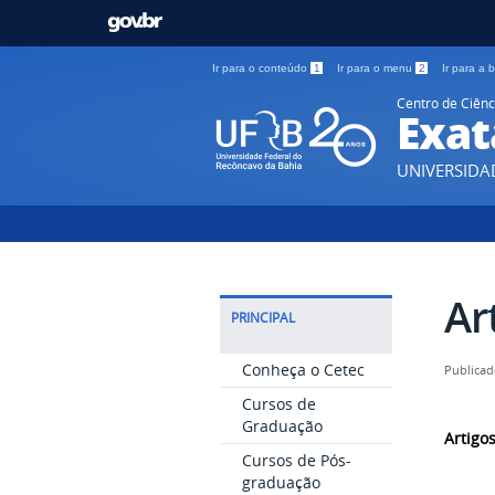
Ir para o conteúdo
1
Ir para o menu
2
Ir para a
Centro de Ciênc
Exat
UNIVERSIDA
Ar
PRINCIPAL
Conheça o Cetec
Publicad
Cursos de
Graduação
Artigo
Cursos de Pós-
graduação