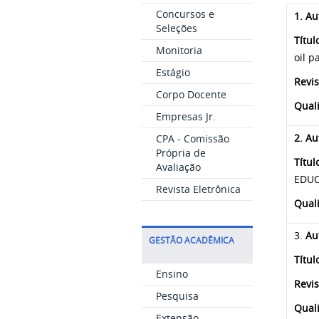
Concursos e
1. Au
Seleções
Títul
Monitoria
oil p
Estágio
Revis
Corpo Docente
Qual
Empresas Jr.
2. Au
CPA - Comissão
Própria de
Títul
Avaliação
EDUCA
Revista Eletrônica
Quali
3.
Au
GESTÃO ACADÊMICA
Títul
Ensino
Revis
Pesquisa
Quali
Extensão