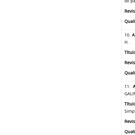
oil p
Revis
Qual
10.
A
H. .
Títul
Revis
Qual
11.
A
GALI
Títu
Simp
Revis
Qual