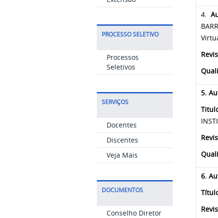
4.
Au
BARR
PROCESSO SELETIVO
Virtu
Revis
Processos
Seletivos
Qual
5. Au
SERVIÇOS
Titu
INST
Docentes
Revis
Discentes
Qual
Veja Mais
6. Au
DOCUMENTOS
Títul
Revis
Conselho Diretor