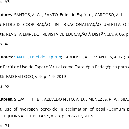
is
: A3.
utores
: SANTOS, A. G. ; SANTO, Eniel do Espírito ; CARDOSO, A. L. .
o
: REDES DE COOPERAÇÃO E INTERNACIONALIZAÇÃO: UM RELATO D
ta
: REVISTA EMREDE - REVISTA DE EDUCAÇÃO À DISTÂNCIA, v. 06, p.
is
: A4.
utores:
SANTO, Eniel do Espírito
; CARDOSO, A. L. ; SANTOS, A. G. ; B
o
: Perfil de Uso do Espaço Virtual como Estratégia Pedagógica para 
ta
: EAD EM FOCO, v. 9, p. 1-9, 2019.
is
: A2.
utores
: SILVA, H. H. B. ; AZEVEDO NETO, A. D. ; MENEZES, R. V. ; SILVA
o
: Use of hydrogen peroxide in acclimation of basil (Ocimum ba
ISH JOURNAL OF BOTANY, v. 43, p. 208-217, 2019.
is
: B1.