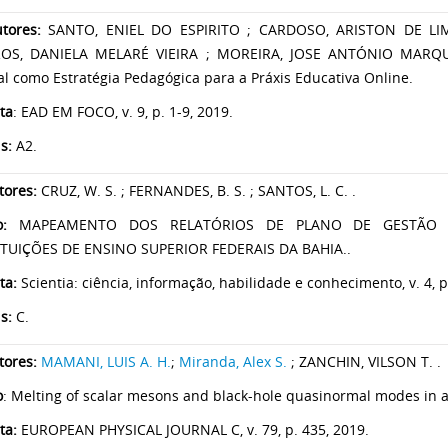
tores:
SANTO, ENIEL DO ESPIRITO ; CARDOSO, ARISTON DE LIM
OS, DANIELA MELARÉ VIEIRA ; MOREIRA, JOSE ANTÓNIO MAR
al como Estratégia Pedagógica para a Práxis Educativa Online.
ta
: EAD EM FOCO, v. 9, p. 1-9, 2019.
is:
A2.
tores:
CRUZ, W. S. ; FERNANDES, B. S. ; SANTOS, L. C. .
lo:
MAPEAMENTO DOS RELATÓRIOS DE PLANO DE GESTÃO D
ITUIÇÕES DE ENSINO SUPERIOR FEDERAIS DA BAHIA..
ta:
Scientia: ciência, informação, habilidade e conhecimento, v. 4, p
is:
C.
tores:
MAMANI, LUIS A. H.
;
Miranda, Alex S.
; ZANCHIN, VILSON T. .
o
: Melting of scalar mesons and black-hole quasinormal modes in 
ta:
EUROPEAN PHYSICAL JOURNAL C, v. 79, p. 435, 2019.