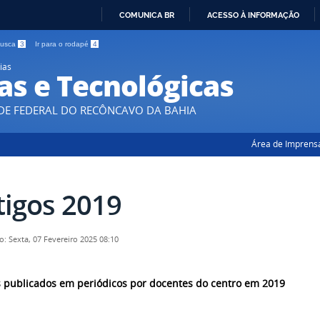
COMUNICA BR
ACESSO À INFORMAÇÃO
IR
 busca
3
Ir para o rodapé
4
PARA
ias
O
as e Tecnológicas
CONTEÚDO
DE FEDERAL DO RECÔNCAVO DA BAHIA
Área de Imprens
tigos 2019
o: Sexta, 07 Fevereiro 2025 08:10
s publicados em periódicos por docentes do centro em 2019