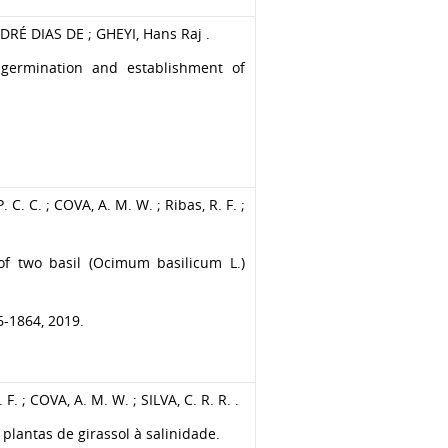
É DIAS DE ; GHEYI, Hans Raj .
 germination and establishment of
. C. C. ; COVA, A. M. W. ; Ribas, R. F. ;
 of two basil (Ocimum basilicum L.)
6-1864, 2019.
F. ; COVA, A. M. W. ; SILVA, C. R. R. .
lantas de girassol à salinidade.