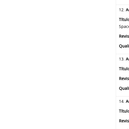
12.
A
Títul
Spac
Revis
Qual
13.
A
Títul
Revis
Qual
14.
A
Títul
Revis