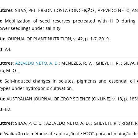
utores
: SILVA, PETTERSON COSTA CONCEIÇÃO ; AZEVEDO NETO, ANDR
o
: Mobilization of seed reserves pretreated with H O during
ower seedlings under salinity.
ta
: JOURNAL OF PLANT NUTRITION, v. 42, p. 1-7, 2019.
is
: A4.
utores
:
AZEVEDO NETO, A. D.
; MENEZES, R. V. ; GHEYI, H. R. ; SILVA, P
ro, M. O. .
o
: Salt-induced changes in solutes, pigments and essential oil
ypes under hydroponic cultivation.
ta
: AUSTRALIAN JOURNAL OF CROP SCIENCE (ONLINE), v. 13, p. 185
is
: B2.
tores:
SILVA, P. C. C. ; AZEVEDO NETO, A. D. ; GHEYI, H. R. ; Ribas, R. 
o:
Avaliação de métodos de aplicação de H2O2 para aclimatação de p