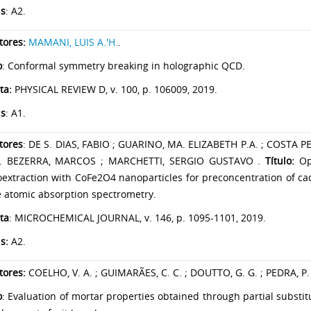
is
: A2.
tores:
MAMANI, LUIS A.'H.
.
o
: Conformal symmetry breaking in holographic QCD.
ta:
PHYSICAL REVIEW D, v. 100, p. 106009, 2019.
is
: A1.
tores
: DE S. DIAS, FABIO ; GUARINO, MA. ELIZABETH P.A. ; COSTA PE
. BEZERRA, MARCOS ; MARCHETTI, SERGIO GUSTAVO .
Título:
Opt
oextraction with CoFe2O4 nanoparticles for preconcentration of 
e atomic absorption spectrometry.
ta
: MICROCHEMICAL JOURNAL, v. 146, p. 1095-1101, 2019.
s:
A2.
tores:
COELHO, V. A. ; GUIMARÃES, C. C. ; DOUTTO, G. G. ; PEDRA, P. 
o
: Evaluation of mortar properties obtained through partial substi