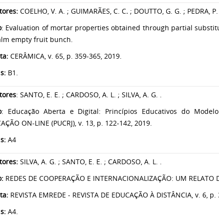
tores:
COELHO, V. A. ; GUIMARÃES, C. C
.
; DOUTTO, G. G. ; PEDRA, P. 
o
: Evaluation of mortar properties obtained through partial substi
alm empty fruit bunch.
ta:
CERÂMICA, v. 65, p. 359-365, 2019.
is:
B1.
tores
: SANTO, E. E. ; CARDOSO, A. L. ; SILVA, A. G. .
o
: Educação Aberta e Digital: Princípios Educativos do Model
ÇÃO ON-LINE (PUCRJ), v. 13, p. 122-142, 2019.
s:
A4
tores:
SILVA, A. G. ; SANTO, E. E. ; CARDOSO, A. L. .
o:
REDES DE COOPERAÇÃO E INTERNACIONALIZAÇÃO: UM RELATO DE
ta:
REVISTA EMREDE - REVISTA DE EDUCAÇÃO À DISTÂNCIA, v. 6, p. 
s:
A4.