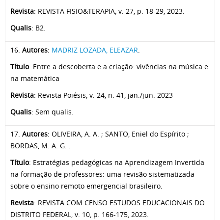
Revista
: REVISTA FISIO&TERAPIA, v. 27, p. 18-29, 2023.
Qualis
: B2.
16.
Autores
:
MADRIZ LOZADA, ELEAZAR
.
Título
: Entre a descoberta e a criação: vivências na música e
na matemática
Revista
: Revista Poiésis, v. 24, n. 41, jan./jun. 2023
Qualis
: Sem qualis.
17.
Autores
: OLIVEIRA, A. A. ; SANTO, Eniel do Espírito ;
BORDAS, M. A. G. .
Título
: Estratégias pedagógicas na Aprendizagem Invertida
na formação de professores: uma revisão sistematizada
sobre o ensino remoto emergencial brasileiro.
Revista
: REVISTA COM CENSO ESTUDOS EDUCACIONAIS DO
DISTRITO FEDERAL, v. 10, p. 166-175, 2023.