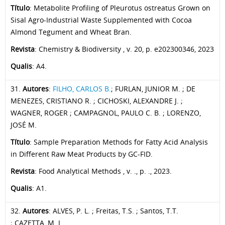
Título
: Metabolite Profiling of Pleurotus ostreatus Grown on
Sisal Agro-Industrial Waste Supplemented with Cocoa
Almond Tegument and Wheat Bran.
Revista
: Chemistry & Biodiversity , v. 20, p. e202300346, 2023
Qualis
: A4.
31.
Autores
:
FILHO, CARLOS B.
; FURLAN, JUNIOR M. ; DE
MENEZES, CRISTIANO R. ; CICHOSKI, ALEXANDRE J. ;
WAGNER, ROGER ; CAMPAGNOL, PAULO C. B. ; LORENZO,
JOSÉ M.
Título
: Sample Preparation Methods for Fatty Acid Analysis
in Different Raw Meat Products by GC-FID.
Revista
: Food Analytical Methods , v. ., p. ., 2023.
Qualis
: A1.
32.
Autores
: ALVES, P. L. ; Freitas, T.S. ; Santos, T.T.
; CAZETTA, M. L.