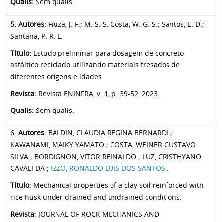
Qualis:
Sem qualis.
5
.
Autores
: Fiuza, J. F.; M. S. S. Costa, W. G. S.; Santos, E. D.;
Santana, P. R. L.
Título:
Estudo preliminar para dosagem de concreto
asfáltico reciclado utilizando materiais fresados de
diferentes origens e idades.
Revista:
Revista ENINFRA, v. 1, p. 39-52, 2023.
Qualis:
Sem qualis.
6.
Autores
: BALDIN, CLAUDIA REGINA BERNARDI ;
KAWANAMI, MAIKY YAMATO ; COSTA, WEINER GUSTAVO
SILVA ; BORDIGNON, VITOR REINALDO ; LUZ, CRISTHYANO
CAVALI DA ;
IZZO, RONALDO LUIS DOS SANTOS
.
Título
: Mechanical properties of a clay soil reinforced with
rice husk under drained and undrained conditions.
Revista
: JOURNAL OF ROCK MECHANICS AND