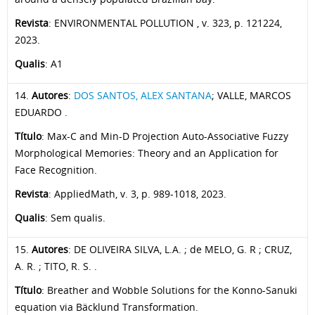
Revista
: ENVIRONMENTAL POLLUTION , v. 323, p. 121224,
2023.
Qualis
: A1
14.
Autores
:
DOS SANTOS, ALEX SANTANA
; VALLE, MARCOS
EDUARDO .
Título
: Max-C and Min-D Projection Auto-Associative Fuzzy
Morphological Memories: Theory and an Application for
Face Recognition.
Revista
: AppliedMath, v. 3, p. 989-1018, 2023.
Qualis
: Sem qualis.
15.
Autores
: DE OLIVEIRA SILVA, L.A. ; de MELO, G. R ; CRUZ,
A. R. ; TITO, R. S. .
Título
: Breather and Wobble Solutions for the Konno-Sanuki
equation via Bäcklund Transformation.