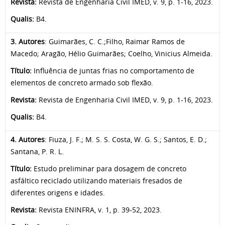
Revista:
Revista de Engenharia Civil IMED, v. 9, p. 1-16, 2023.
Qualis:
B4.
3
.
Autores
: Guimarães, C. C.;Filho, Raimar Ramos de
Macedo; Aragão, Hélio Guimarães; Coelho, Vinicius Almeida.
Título:
Influência de juntas frias no comportamento de
elementos de concreto armado sob flexão.
Revista:
Revista de Engenharia Civil IMED, v. 9, p. 1-16, 2023.
Qualis:
B4.
4
.
Autores
: Fiuza, J. F.; M. S. S. Costa, W. G. S.; Santos, E. D.;
Santana, P. R. L.
Título:
Estudo preliminar para dosagem de concreto
asfáltico reciclado utilizando materiais fresados de
diferentes origens e idades.
Revista:
Revista ENINFRA, v. 1, p. 39-52, 2023.