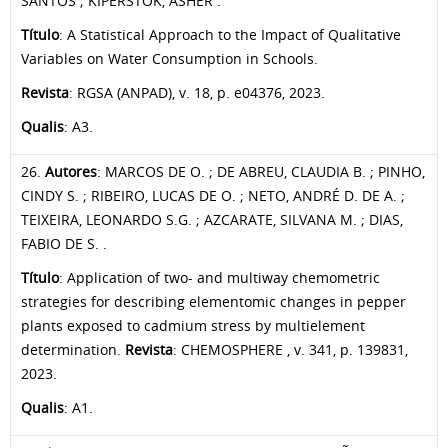
SANTOS ; KIPERSTOK, ASHER .
Título
: A Statistical Approach to the Impact of Qualitative
Variables on Water Consumption in Schools.
Revista
: RGSA (ANPAD), v. 18, p. e04376, 2023.
Qualis
: A3.
26.
Autores
: MARCOS DE O. ; DE ABREU, CLAUDIA B. ; PINHO,
CINDY S. ; RIBEIRO, LUCAS DE O. ; NETO, ANDRÉ D. DE A. ;
TEIXEIRA, LEONARDO S.G. ; AZCARATE, SILVANA M. ; DIAS,
FABIO DE S. .
Título
: Application of two- and multiway chemometric
strategies for describing elementomic changes in pepper
plants exposed to cadmium stress by multielement
determination.
Revista
: CHEMOSPHERE , v. 341, p. 139831,
2023.
Qualis
: A1.