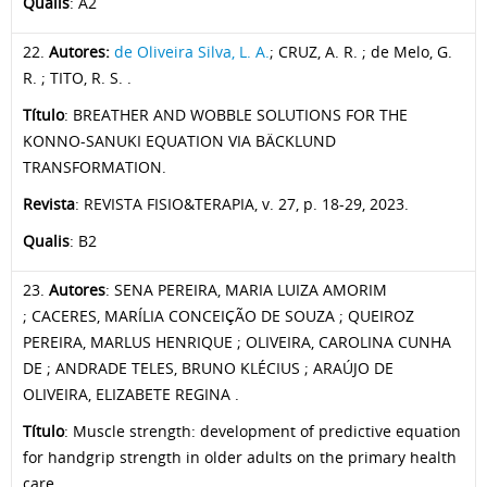
Qualis
: A2
22.
Autores:
de Oliveira Silva, L. A.
; CRUZ, A. R. ; de Melo, G.
R. ; TITO, R. S. .
Título
: BREATHER AND WOBBLE SOLUTIONS FOR THE
KONNO-SANUKI EQUATION VIA BÄCKLUND
TRANSFORMATION.
Revista
: REVISTA FISIO&TERAPIA, v. 27, p. 18-29, 2023.
Qualis
: B2
23.
Autores
: SENA PEREIRA, MARIA LUIZA AMORIM
; CACERES, MARÍLIA CONCEIÇÃO DE SOUZA ; QUEIROZ
PEREIRA, MARLUS HENRIQUE ; OLIVEIRA, CAROLINA CUNHA
DE ; ANDRADE TELES, BRUNO KLÉCIUS ; ARAÚJO DE
OLIVEIRA, ELIZABETE REGINA .
Título
: Muscle strength: development of predictive equation
for handgrip strength in older adults on the primary health
care.