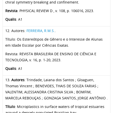
chiral symmetry breaking and confinement.
Revista
: PHYSICAL REVIEW D , v. 108, p. 106016, 2023.
Qualis
: A1
12. Autores:
FERREIRA, R.M.S.
.
Título: Os Estereótipos de Gênero e o Interesse de Alunas
em Idade Escolar por Ciências Exatas.
Revista: REVISTA BRASILEIRA DE ENSINO DE CIÊNCIA E
TECNOLOGIA, v. 16, p. 1-20, 2023.
Qualis
: A1
13.
Autores
: Trindade, Laiana dos Santos ; Gloaguen,
Thomas Vincent ; BENEVIDES, THAIS DE SOUZA FARIAS ;
VALENTIM, ALESSANDRA CRISTINA SILVA ; BOMFIM,
MARCELA REBOUÇAS ; GONZAGA SANTOS, JORGE ANTÔNIO .
Título
: Microplastics in surface waters of tropical estuaries
around a densely populated Brazilian bay.