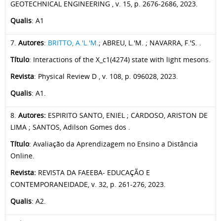
GEOTECHNICAL ENGINEERING , v. 15, p. 2676-2686, 2023.
Qualis
: A1
7.
Autores
:
BRITTO, A.'L.'M
.
; ABREU, L.'M. ; NAVARRA, F.'S. .
Título
: Interactions of the X_c1(4274) state with light mesons.
Revista
: Physical Review D , v. 108, p. 096028, 2023.
Qualis
: A1.
8.
Autores:
ESPIRITO SANTO, ENIEL ; CARDOSO, ARISTON DE
LIMA ; SANTOS, Adilson Gomes dos .
Título
: Avaliação da Aprendizagem no Ensino a Distância
Online.
Revista:
REVISTA DA FAEEBA- EDUCAÇÃO E
CONTEMPORANEIDADE, v. 32, p. 261-276, 2023.
Qualis
: A2.