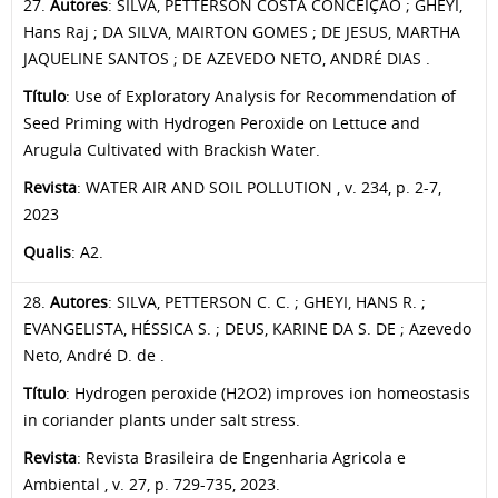
27.
Autores
: SILVA, PETTERSON COSTA CONCEIÇÃO ; GHEYI,
Hans Raj ; DA SILVA, MAIRTON GOMES ; DE JESUS, MARTHA
JAQUELINE SANTOS ; DE AZEVEDO NETO, ANDRÉ DIAS .
Título
: Use of Exploratory Analysis for Recommendation of
Seed Priming with Hydrogen Peroxide on Lettuce and
Arugula Cultivated with Brackish Water.
Revista
: WATER AIR AND SOIL POLLUTION , v. 234, p. 2-7,
2023
Qualis
: A2.
28.
Autores
: SILVA, PETTERSON C. C. ; GHEYI, HANS R. ;
EVANGELISTA, HÉSSICA S. ; DEUS, KARINE DA S. DE ; Azevedo
Neto, André D. de .
Título
: Hydrogen peroxide (H2O2) improves ion homeostasis
in coriander plants under salt stress.
Revista
: Revista Brasileira de Engenharia Agricola e
Ambiental , v. 27, p. 729-735, 2023.