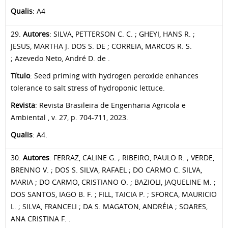
Qualis
: A4
29.
Autores
: SILVA, PETTERSON C. C. ; GHEYI, HANS R. ;
JESUS, MARTHA J. DOS S. DE ; CORREIA, MARCOS R. S.
; Azevedo Neto, André D. de .
Título
: Seed priming with hydrogen peroxide enhances
tolerance to salt stress of hydroponic lettuce.
Revista
: Revista Brasileira de Engenharia Agricola e
Ambiental , v. 27, p. 704-711, 2023.
Qualis
: A4.
30.
Autores
: FERRAZ, CALINE G. ; RIBEIRO, PAULO R. ; VERDE,
BRENNO V. ; DOS S. SILVA, RAFAEL ; DO CARMO C. SILVA,
MARIA ; DO CARMO, CRISTIANO O. ; BAZIOLI, JAQUELINE M. ;
DOS SANTOS, IAGO B. F. ; FILL, TAICIA P. ; SFORCA, MAURICIO
L. ; SILVA, FRANCELI ; DA S. MAGATON, ANDRÉIA ; SOARES,
ANA CRISTINA F. .