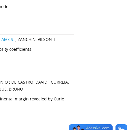
models.
Alex S.
; ZANCHIN, VILSON T.
ity coefficients.
IO ; DE CASTRO, DAVID ; CORREIA,
RQUE, BRUNO
tinental margin revealed by Curie