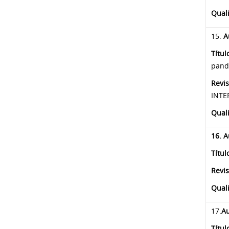
Quali
15.
A
Títul
pand
Revis
INTER
Qual
16.
A
Títul
Revis
Qual
17.
Au
Títul