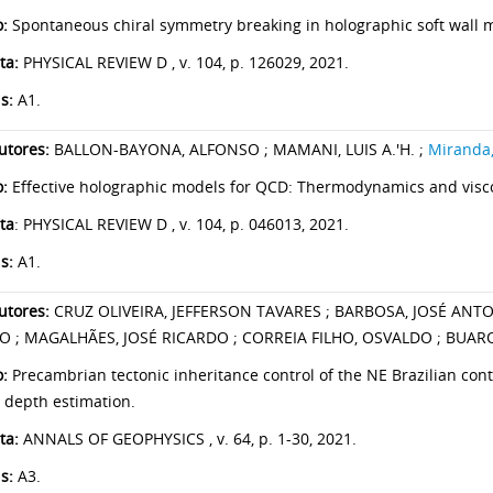
o:
Spontaneous chiral symmetry breaking in holographic soft wall 
ta:
PHYSICAL REVIEW D , v. 104, p. 126029, 2021.
s:
A1.
utores:
BALLON-BAYONA, ALFONSO ; MAMANI, LUIS A.'H. ;
Miranda, 
o:
Effective holographic models for QCD: Thermodynamics and viscos
ta
: PHYSICAL REVIEW D , v. 104, p. 046013, 2021.
is:
A1.
tores:
CRUZ OLIVEIRA, JEFFERSON TAVARES ; BARBOSA, JOSÉ ANTON
O ; MAGALHÃES, JOSÉ RICARDO ; CORREIA FILHO, OSVALDO ; BUA
o:
Precambrian tectonic inheritance control of the NE Brazilian con
 depth estimation.
ta:
ANNALS OF GEOPHYSICS , v. 64, p. 1-30, 2021.
s:
A3.