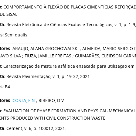
o:
COMPORTAMENTO À FLEXÃO DE PLACAS CIMENTÍCIAS REFORÇAD
 DE SISAL
ta:
Revista Eletrônica de Ciências Exatas e Tecnológicas, v. 1, p. 1-9
is:
Sem qualis.
tores
: ARAUJO, ALANA GROCHOWALSKI ; ALMEIDA, MARIO SERGIO 
AVO SILVA ; FIUZA, JAMILLE FREITAS ; GUIMARÃES, CLEIDSON CARN
o:
Caracterização de mistura asfáltica ensacada para utilização em 
ta:
Revista Pavimentação, v. 1, p. 19-32, 2021.
is:
B4
tores
:
COSTA, F.N
.
; RIBEIRO, D.V. .
o:
EVALUATION OF PHASE FORMATION AND PHYSICAL-MECHANICAL
NTS PRODUCED WITH CIVIL CONSTRUCTION WASTE
ta
: Cement, v. 6, p. 100012, 2021.