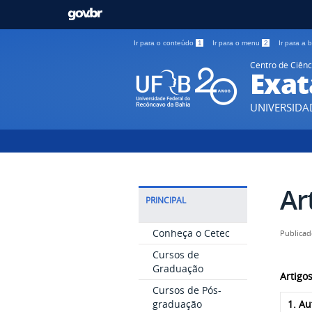
Ir para o conteúdo
1
Ir para o menu
2
Ir para a
Centro de Ciênc
Exat
UNIVERSIDA
Ar
PRINCIPAL
Conheça o Cetec
Publicad
Cursos de
Graduação
Artigo
Cursos de Pós-
graduação
1. Au