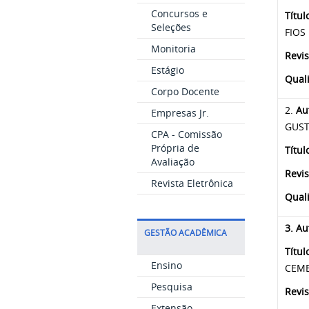
Concursos e
Títul
Seleções
FIOS
Monitoria
Revis
Estágio
Qual
Corpo Docente
2.
Au
Empresas Jr.
GUST
CPA - Comissão
Própria de
Títul
Avaliação
Revis
Revista Eletrônica
Qual
3.
Au
GESTÃO ACADÊMICA
Títul
Ensino
CEME
Pesquisa
Revis
Extensão