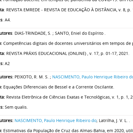
ta
: REVISTA EMREDE - REVISTA DE EDUCAÇÃO À DISTÂNCIA, v. 8, p. 1
is
: A4.
utores
: DIAS-TRINDADE, S. ; SANTO, Eniel do Espírito .
o:
Competências digitais de docentes universitários em tempos de 
ta:
REVISTA PRÁXIS EDUCACIONAL (ONLINE) , v. 17, p. 01-17, 2021.
s:
A2
utores:
PEIXOTO, R. M. S. ;
NASCIMENTO, Paulo Henrique Ribeiro d
o:
Equações Diferenciais de Bessel e a Corrente Oscilante.
ta:
Revista Eletrônica de Ciências Exatas e Tecnológicas, v. 1, p. 1, 
s:
Sem qualis.
utores:
NASCIMENTO, Paulo Henrique Ribeiro do
; Latrilha, J. V. L. .
o:
Estimativas da População de Cruz das Almas-Bahia, em 2020, utili