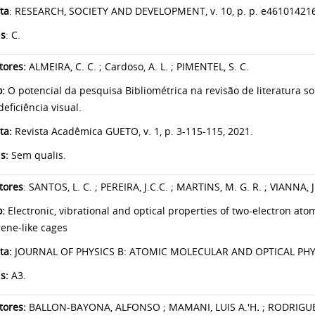
ta
: RESEARCH, SOCIETY AND DEVELOPMENT, v. 10, p. p. e461014216
is
: C.
tores:
ALMEIRA, C. C. ; Cardoso, A. L. ; PIMENTEL, S. C.
o:
O potencial da pesquisa Bibliométrica na revisão de literatura s
eficiência visual.
ta:
Revista Acadêmica GUETO, v. 1, p. 3-115-115, 2021.
s:
Sem qualis.
tores
: SANTOS, L. C. ; PEREIRA, J.C.C. ; MARTINS, M. G. R. ; VIANNA, J
o:
Electronic, vibrational and optical properties of two-electron at
rene-like cages
ta:
JOURNAL OF PHYSICS B: ATOMIC MOLECULAR AND OPTICAL PHYSICS
s:
A3.
tores:
BALLON-BAYONA, ALFONSO ; MAMANI, LUIS A.'H
.
; RODRIGUE