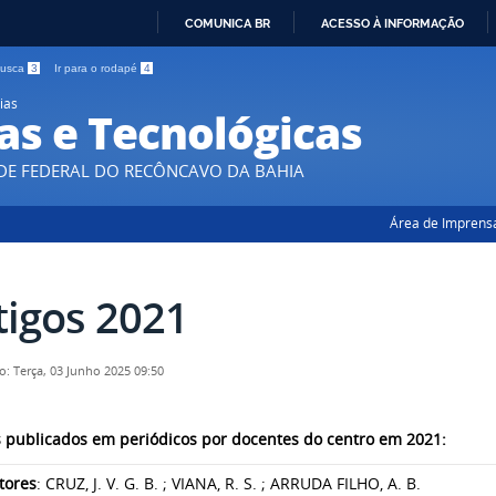
COMUNICA BR
ACESSO À INFORMAÇÃO
IR
 busca
3
Ir para o rodapé
4
PARA
ias
O
as e Tecnológicas
CONTEÚDO
DE FEDERAL DO RECÔNCAVO DA BAHIA
Área de Imprens
tigos 2021
o: Terça, 03 Junho 2025 09:50
s publicados em periódicos por docentes do centro em 2021:
tores
: CRUZ, J. V. G. B. ; VIANA, R. S. ; ARRUDA FILHO, A. B.