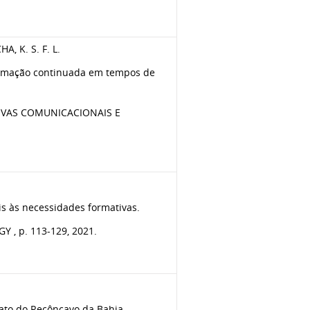
A, K. S. F. L.
ormação continuada em tempos de
TIVAS COMUNICACIONAIS E
is às necessidades formativas.
, p. 113-129, 2021.
to do Recôncavo da Bahia.