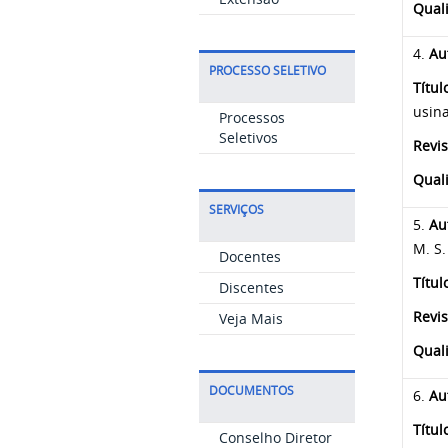
Qual
4.
Au
PROCESSO SELETIVO
Títul
usin
Processos
Seletivos
Revis
Qual
SERVIÇOS
5.
Au
M. S. 
Docentes
Títul
Discentes
Revis
Veja Mais
Qual
DOCUMENTOS
6.
Au
Títul
Conselho Diretor