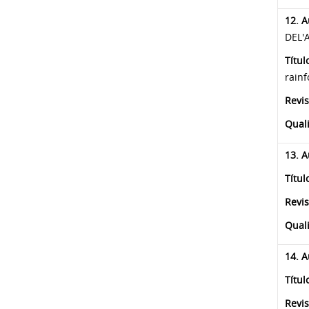
12.
A
DEL'
Títul
rainf
Revis
Quali
13.
A
Títul
Revis
Quali
14.
Au
Títul
Revis