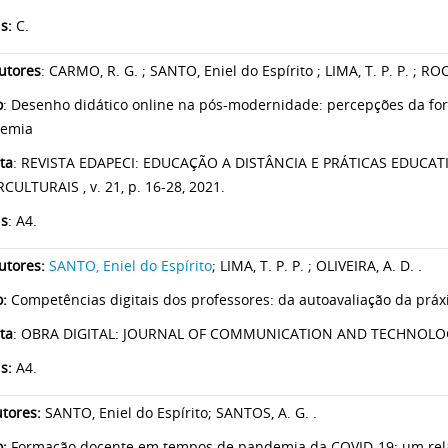
s:
C.
utores
: CARMO, R. G. ; SANTO, Eniel do Espírito ; LIMA, T. P. P. ; ROCH
o
: Desenho didático online na pós-modernidade: percepções da f
emia
ta
: REVISTA EDAPECI: EDUCAÇÃO A DISTÂNCIA E PRÁTICAS EDUCA
CULTURAIS , v. 21, p. 16-28, 2021.
is
: A4.
utores:
SANTO, Eniel do Espírito
; LIMA, T. P. P. ; OLIVEIRA, A. D. .
o:
Competências digitais dos professores: da autoavaliação da práx
ta
: OBRA DIGITAL: JOURNAL OF COMMUNICATION AND TECHNOLOGY 
is:
A4.
tores:
SANTO, Eniel do Espírito; SANTOS, A. G. .
o:
Formação docente em tempos de pandemia da COVID-19: um rela