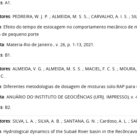
is
: A1.
tores
: PEDREIRA, W. J. P. ; ALMEIDA, M. S. S
.
; CARVALHO, A. I. S. ; SILV
o
: Efeito do tempo de estocagem no comportamento mecânico de mis
a de pequeno porte
ta
: Materia-Rio de Janeiro , v. 26, p. 1-13, 2021.
is
: B1.
tores
: ALMEIDA, V. G. ; ALMEIDA, M. S. S. ; MACIEL, F. C. S. ; MOURA,
C. .
o
: Diferentes metodologias de dosagem de misturas solo-RAP para
ta
: ANUÁRIO DO INSTITUTO DE GEOCIÊNCIAS (UFRJ. IMPRESSO), v. 44
is
: B2.
tores
: SILVA, L. A. ; SILVA, A. B. ; SANTANA, G. N. ; Cardoso, A. L. ; S
o
: Hydrological dynamics of the Subaé River basin in the Recôncavo