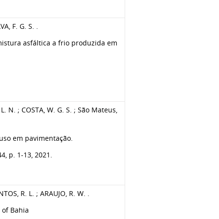
A, F. G. S. .
tura asfáltica a frio produzida em
 L. N. ; COSTA, W. G. S. ; São Mateus,
 uso em pavimentação.
, p. 1-13, 2021.
ANTOS, R. L. ; ARAUJO, R. W. .
 of Bahia