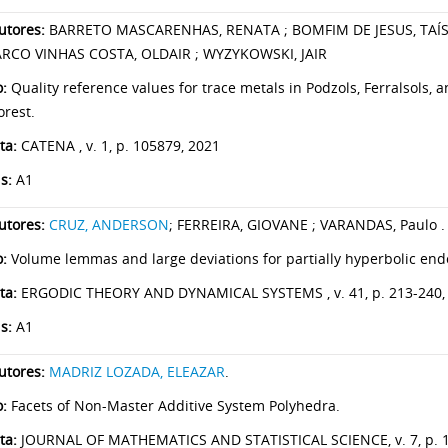
utores:
BARRETO MASCARENHAS, RENATA ; BOMFIM DE JESUS, TAÍSE 
ARCO VINHAS COSTA, OLDAIR ; WYZYKOWSKI, JAIR
o:
Quality reference values for trace metals in Podzols, Ferralsols, an
orest.
ta:
CATENA , v. 1, p. 105879, 2021
s:
A1
utores:
CRUZ, ANDERSON
; FERREIRA, GIOVANE ; VARANDAS, Paulo .
o:
Volume lemmas and large deviations for partially hyperbolic e
ta:
ERGODIC THEORY AND DYNAMICAL SYSTEMS , v. 41, p. 213-240,
s:
A1
tores:
MADRIZ LOZADA, ELEAZAR
.
o:
Facets of Non-Master Additive System Polyhedra.
ta:
JOURNAL OF MATHEMATICS AND STATISTICAL SCIENCE, v. 7, p. 1