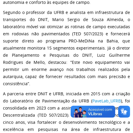
autonomia e conforto às equipes de campo.
Segundo o professor da UFRB e analista em infraestrutura de
transportes do DNIT, Mario Sergio de Souza Almeida, o
laboratório móvel vai otimizar as rotinas de campo executadas
em rodovias não pavimentados (TED 507/2023) e fornecerá
suporte direto ao programa PRO-MeDiNa na Bahia, que
atualmente monitora 15 segmentos experimentais. Já o diretor
de Planejamento e Pesquisas do DNIT, Luiz Guilherme
Rodrigues de Mello, destacou: “Este novo equipamento vai
permitir um enorme avanço nos trabalhos realizados pela
autarquia, capaz de fornecer resultados com mais precisão e
consistência”.
A parceria entre DNIT e UFRB, iniciada em 2015 com a criação
do Laboratório de Pavimentação da UFRB (
PaveLab_UFRB
), foi
consolidada em 2023 com a assinatura do Termo de Execução
Descentralizada (TED 507/2023). O acordo, com vigência de
cinco anos, visa fortalecer o desenvolvimento tecnológico e a
excelência em pesquisas na área de infraestrutura de