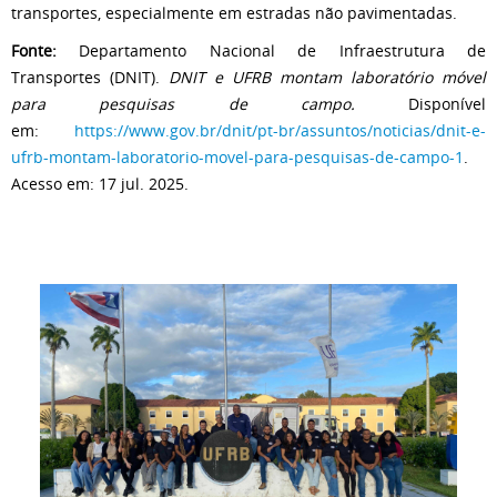
transportes, especialmente em estradas não pavimentadas.
Fonte:
Departamento Nacional de Infraestrutura de
Transportes (DNIT).
DNIT e UFRB montam laboratório móvel
para pesquisas de campo.
Disponível
em:
https://www.gov.br/dnit/pt-br/assuntos/noticias/dnit-e-
ufrb-montam-laboratorio-movel-para-pesquisas-de-campo-1
.
Acesso em: 17 jul. 2025.