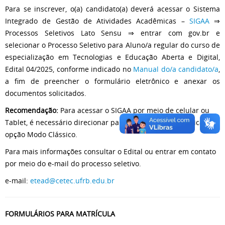
Para se inscrever, o(a) candidato(a) deverá acessar o Sistema
Integrado de Gestão de Atividades Acadêmicas –
SIGAA
⇒
Processos Seletivos Lato Sensu ⇒ entrar com gov.br e
selecionar o Processo Seletivo para Aluno/a regular do curso de
especialização em Tecnologias e Educação Aberta e Digital,
Edital 04/2025, conforme indicado no
Manual do/a candidato/a
,
a fim de preencher o formulário eletrônico e anexar os
documentos solicitados.
Recomendação:
Para acessar o SIGAA por meio de celular ou
Tablet, é necessário direcionar para o fim da página e clicar na
opção Modo Clássico.
Para mais informações consultar o Edital ou entrar em contato
por meio do e-mail do processo seletivo.
e-mail:
etead@cetec.ufrb.edu.br
FORMULÁRIOS PARA MATRÍCULA