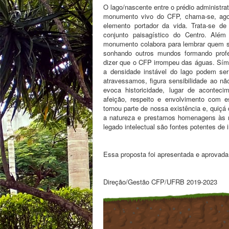
O lago/nascente entre o prédio administrat
monumento vivo do CFP, chama-se, ago
elemento portador da vida. Trata-se 
conjunto paisagístico do Centro. Além 
monumento colabora para lembrar quem s
sonhando outros mundos formando profe
dizer que o CFP irrompeu das águas. Símbo
a densidade instável do lago podem se
atravessamos, figura sensibilidade ao não
evoca historicidade, lugar de acontec
afeição, respeito e envolvimento com
tornou parte de nossa existência e, quiç
a natureza e prestamos homenagens às mu
legado intelectual são fontes potentes de 
Essa proposta foi apresentada e aprovada
Direção/Gestão CFP/UFRB 2019-2023