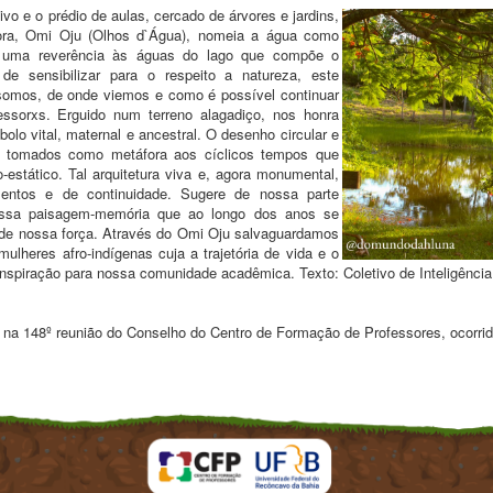
ivo e o prédio de aulas, cercado de árvores e jardins,
ra, Omi Oju (Olhos d`Água), nomeia a água como
de uma reverência às águas do lago que compõe o
de sensibilizar para o respeito a natureza, este
omos, de onde viemos e como é possível continuar
ssorxs. Erguido num terreno alagadiço, nos honra
lo vital, maternal e ancestral. O desenho circular e
r tomados como metáfora aos cíclicos tempos que
-estático. Tal arquitetura viva e, agora monumental,
imentos e de continuidade. Sugere de nossa parte
 essa paisagem-memória que ao longo dos anos se
á de nossa força. Através do Omi Oju salvaguardamos
lheres afro-indígenas cuja a trajetória de vida e o
inspiração para nossa comunidade acadêmica. Texto: Coletivo de Inteligência 
 na 148º reunião do Conselho do Centro de Formação de Professores, ocorri