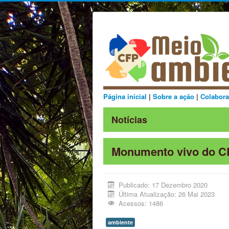
Página inicial
|
Sobre a ação
|
Colabora
Notícias
Monumento vivo do CF
Publicado: 17 Dezembro 2020
Última Atualização: 26 Mai 2023
Acessos: 1486
ambiente