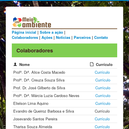
Página inicial
|
Sobre a ação
|
Colaboradores
|
Ações
|
Notícias
|
Parceiros
|
Contato
Colaboradores
Nome
Currículo
Profª. Drª. Alice Costa Macedo
Currículo
Profª. Drª. Creuza Souza Silva
Currículo
Prof. Dr. José Gilberto da Silva
Currículo
Profª. Drª. Márcia Luzia Cardoso Neves
Currículo
Elielson Lima Aquino
Currículo
Evandro de Queiroz Barbosa e Silva
Currículo
Josevando Santos Pereira
Currículo
Tharisa Souza Almeida
Currículo