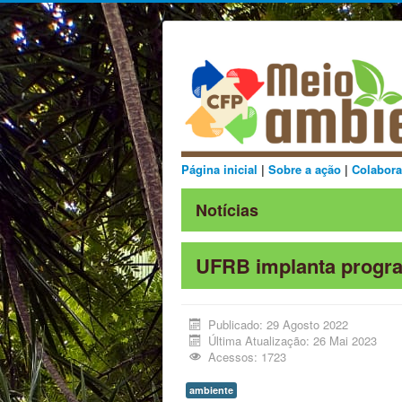
Página inicial
|
Sobre a ação
|
Colabora
Notícias
UFRB implanta progra
Publicado: 29 Agosto 2022
Última Atualização: 26 Mai 2023
Acessos: 1723
ambiente