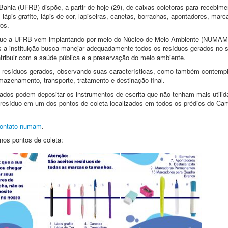
hia (UFRB) dispõe, a partir de hoje (29), de caixas coletoras para recebim
lápis grafite, lápis de cor, lapiseiras, canetas, borrachas, apontadores, ma
os.
 que a UFRB vem implantando por meio do Núcleo de Meio Ambiente (NUMAM)
s a instituição busca manejar adequadamente todos os resíduos gerados no 
ntribuir com a saúde pública e a preservação do meio ambiente.
s resíduos gerados, observando suas características, como também contempl
azenamento, transporte, tratamento e destinação final.
zados podem depositar os instrumentos de escrita que não tenham mais utilid
e resíduo em um dos pontos de coleta localizados em todos os prédios do C
contato-numam
.
 nos pontos de coleta: