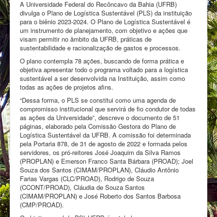
A Universidade Federal do Recôncavo da Bahia (UFRB)
divulga o Plano de Logística Sustentável (PLS) da instituição
para o biênio 2023-2024. O Plano de Logística Sustentável é
um instrumento de planejamento, com objetivo e ações que
visam permitir no âmbito da UFRB, práticas de
sustentabilidade e racionalização de gastos e processos.
O plano contempla 78 ações, buscando de forma prática e
objetiva apresentar todo o programa voltado para a logística
sustentável a ser desenvolvida na Instituição, assim como
todas as ações de projetos afins.
“Dessa forma, o PLS se constitui como uma agenda de
compromisso institucional que servirá de fio condutor de todas
as ações da Universidade”, descreve o documento de 51
páginas, elaborado pela Comissão Gestora do Plano de
Logística Sustentável da UFRB. A comissão foi determinada
pela Portaria 878, de 31 de agosto de 2022 e formada pelos
servidores, os pró-reitores José Joaquim da Silva Ramos
(PROPLAN) e Emerson Franco Santa Bárbara (PROAD); Joel
Souza dos Santos (CIMAM/PROPLAN), Cláudio Antônio
Farias Vargas (CLC/PROAD), Rodrigo de Souza
(CCONT/PROAD), Cláudia de Souza Santos
(CIMAM/PROPLAN) e José Roberto dos Santos Barbosa
(CMP/PROAD).