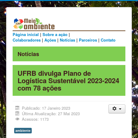
Página inicial
|
Sobre a ação
|
Colaboradores
|
Ações
|
Notícias
|
Parceiros
|
Contato
Notícias
UFRB divulga Plano de
Logística Sustentável 2023-2024
com 78 ações
Publicado: 17 Janeiro 2023
Última Atualização: 27 Mai 2023
Acessos: 1173
ambiente