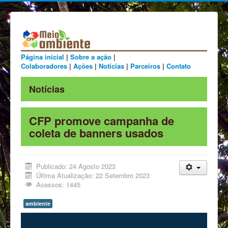
Página inicial
|
Sobre a ação
|
Colaboradores
|
Ações
|
Notícias
|
Parceiros
|
Contato
Notícias
CFP promove campanha de
coleta de banners usados
Publicado: 24 Agosto 2023
Última Atualização: 22 Setembro 2023
Acessos: 1445
ambiente