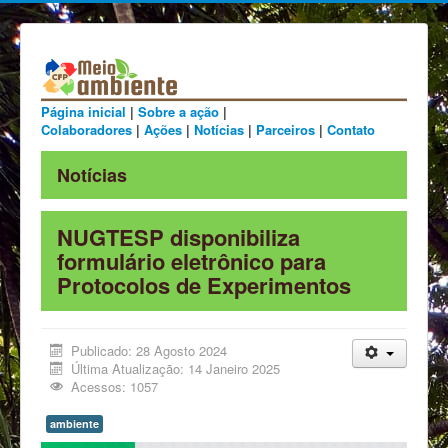
Página inicial
|
Sobre a ação
|
Colaboradores
|
Ações
|
Notícias
|
Parceiros
|
Contato
Notícias
NUGTESP disponibiliza
formulário eletrônico para
Protocolos de Experimentos
Publicado: 28 Agosto 2024
Última Atualização: 14 Janeiro 2025
Acessos: 1057
ambiente