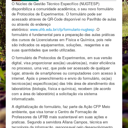
O Núcleo de Gestão Técnico Especifíco (NUGTESP)
disponibiliza a comunidade acadêmica, o seu novo formulário
de Protocolos de Experimentos. O formulário pode ser
acessado atraves de QR-Code disponível no Pavilhão de aulas
ou através do endereço
eletrônico:
www.ufrb.edu.br/cfp/formulario-nugtesp
.O
formulário é fundamental para a preparação das aulas práticas
dos cursos de Licenciaturas em Física e Química, pois nele
são indicados os equipamentos, soluções, reagentes e as
suas quantidades que serão utilizadas.
O formulário de Protocolos de Experimentos, em sua versão
digital, visa proporcionar aos(às) usuários(as), maior eficiência
no processo, uma vez, que pode ser acessado de qualquer
lugar, através de smartphones ou computadores com acesso à
internet. Após o preenchimento e envio do formulário, os(as)
tecnicos(as) especificos(as) das três área de atendimento dos
laboratórios (biologia, física e química), recebem (de acordo
com a área do laboratório) a solicitação via sistema
informatizado.
A digititalização do formulário, faz parte da Ação CFP Meio
ambiente, que visa tornar o Centro de Formação de
Professores da UFRB mais sustentavel em suas ações e
praticas. Segundo a servidora Allana Campos, técnica em
tecnologia da informação, responsavel pelo desenvolvimento