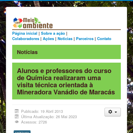
Página inicial
|
Sobre a ação
|
Colaboradores
|
Ações
|
Notícias
|
Parceiros
|
Contato
Notícias
Alunos e professores do curso
de Química realizaram uma
visita técnica orientada à
Mineradora Vanádio de Maracás
Publicado: 19 Abril 2013
Última Atualização: 26 Mai 2023
Acessos: 2726
ambiente