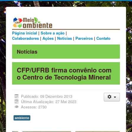
Página inicial
|
Sobre a ação
|
Colaboradores
|
Ações
|
Notícias
|
Parceiros
|
Contato
Notícias
CFP/UFRB firma convênio com
o Centro de Tecnologia Mineral
Publicado: 09 Dezembro 2013
Última Atualização: 27 Mai 2023
Acessos: 2730
ambiente