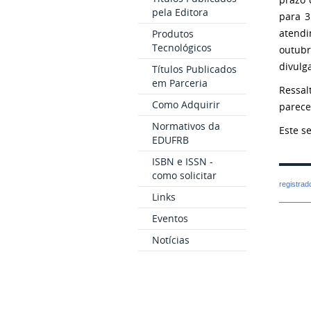
pela Editora
para 3
atendi
Produtos
Tecnológicos
outubr
divulg
Títulos Publicados
em Parceria
Ressal
Como Adquirir
parece
Normativos da
Este s
EDUFRB
ISBN e ISSN -
como solicitar
registra
Links
Eventos
Notícias