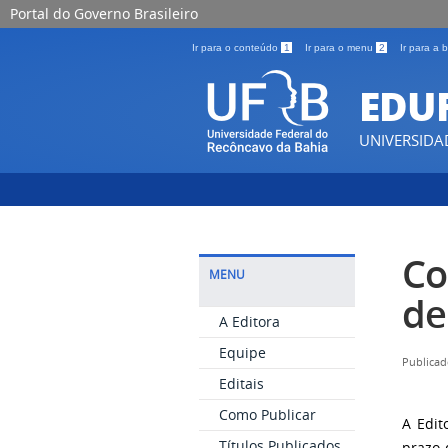
Portal do Governo Brasileiro
Ir para o conteúdo
1
Ir para o menu
2
Ir para a
EDU
UNIVERSIDA
Co
MENU
de
A Editora
Equipe
Publicad
Editais
Como Publicar
A Edit
Títulos Publicados
prazo 