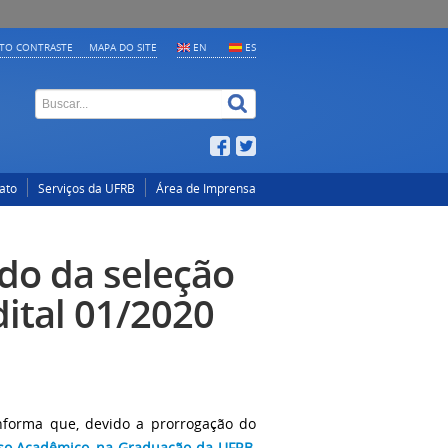
LTO CONTRASTE
MAPA DO SITE
EN
ES
ato
Serviços da UFRB
Área de Imprensa
do da seleção
ital 01/2020
nforma que, devido a prorrogação do
sso Acadêmico na Graduação da UFRB
,