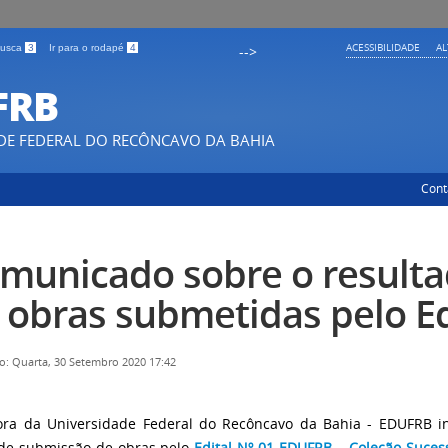
ACESSIBILIDADE
A
 busca
3
Ir para o rodapé
4
-->
FRB
DE FEDERAL DO RECÔNCAVO DA BAHIA
Cont
municado sobre o resulta
 obras submetidas pelo Ed
o: Quarta, 30 Setembro 2020 17:42
ora da Universidade Federal do Recôncavo da Bahia - EDUFRB i
de submissão de obras pelo
Edital Nº 01 EDUFRB – Coleção Suce