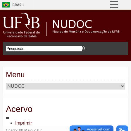
BRASIL
Simplifique!
Comunica BR
Participe
Acesso à informação
0
Legislação
Canais
Menu
Acervo
Imprimir
Criado: 08 Maio 2017