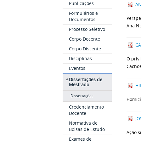
Publicações
AN
Formulários e
Perspe
Documentos
Ana N
Processo Seletivo
Corpo Docente
CA
Corpo Discente
Disciplinas
O priv
Cachoe
Eventos
Dissertações de
Mestrado
HI
Dissertações
Homicí
Credenciamento
Docente
JO
Normativa de
Bolsas de Estudo
Ação s
Exames de