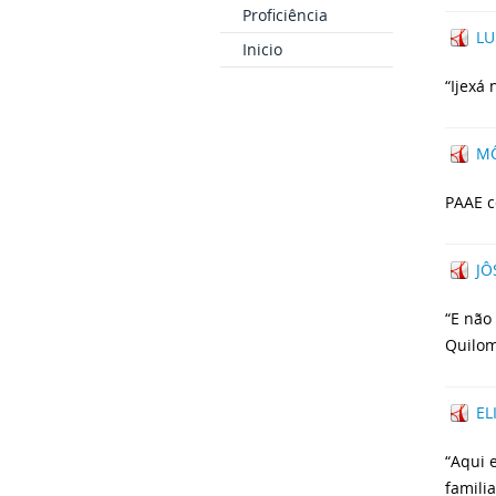
Proficiência
LU
Inicio
“Ijexá
MÔ
PAAE c
JÔ
“E não
Quilom
EL
“Aqui 
famili