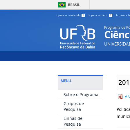
BRASIL
Ir para o conteúdo
1
Ir para o menu
2
Ir para a
Programa de P
Ciênc
UNIVERSIDA
201
MENU
Sobre o Programa
AN
Grupos de
Pesquisa
Políti
municí
Linhas de
Pesquisa