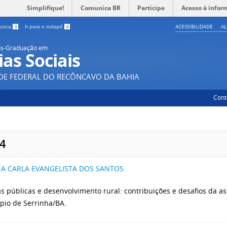
Simplifique!
Comunica BR
Participe
Acesso à infor
ACESSIBILIDADE
A
 busca
3
Ir para o rodapé
4
ós-Graduação em
ias Sociais
DE FEDERAL DO RECÔNCAVO DA BAHIA
Cont
4
A CARLA EVANGELISTA DOS SANTOS
cas públicas e desenvolvimento rural: contribuições e desafios da as
pio de Serrinha/BA.