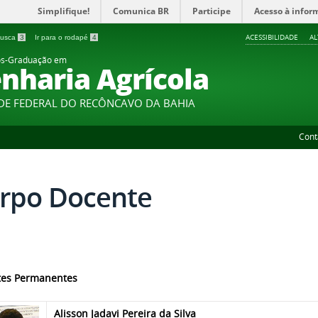
Simplifique!
Comunica BR
Participe
Acesso à infor
ACESSIBILIDADE
A
 busca
3
Ir para o rodapé
4
ós-Graduação em
nharia Agrícola
DE FEDERAL DO RECÔNCAVO DA BAHIA
Cont
rpo Docente
tes Permanentes
Alisson Jadavi Pereira da Silva