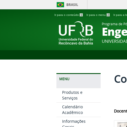
BRASIL
Ir para o conteúdo
1
Ir para o menu
2
Ir para a
Programa de P
Enge
UNIVERSIDA
Co
MENU
Produtos e
Serviços
Calendário
Docen
Acadêmico
Informações
Gerais