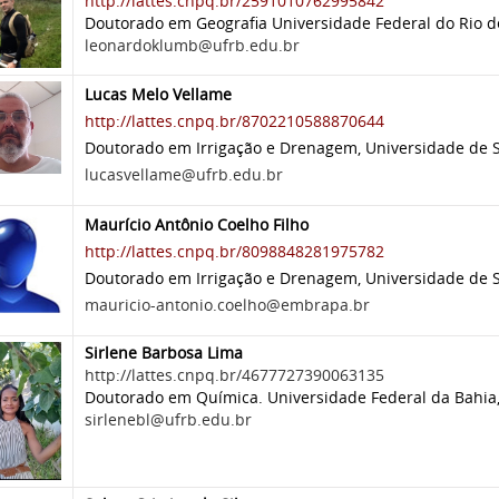
http://lattes.cnpq.br/2591010762995842
Doutorado em Geografia Universidade Federal do Rio de 
leonardoklumb@ufrb.edu.br
Lucas Melo Vellame
http://lattes.cnpq.br/8702210588870644
Doutorado em Irrigação e Drenagem, Universidade de Sã
lucasvellame@ufrb.edu.br
Maurício Antônio Coelho Filho
http://lattes.cnpq.br/8098848281975782
Doutorado em Irrigação e Drenagem, Universidade de Sã
mauricio-antonio.coelho@embrapa.br
Sirlene Barbosa Lima
http://lattes.cnpq.br/4677727390063135
Doutorado em Química. Universidade Federal da Bahia, 
sirlenebl@ufrb.edu.br