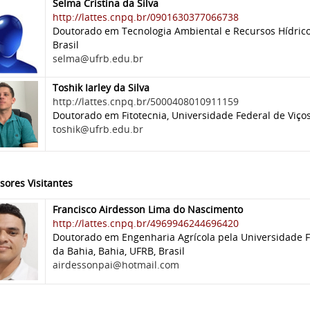
Selma Cristina da Silva
http://lattes.cnpq.br/0901630377066738
Doutorado em Tecnologia Ambiental e Recursos Hídricos
Brasil
selma@ufrb.edu.br
Toshik Iarley da Silva
http://lattes.cnpq.br/5000408010911159
Doutorado em Fitotecnia, Universidade Federal de Viçosa
toshik@ufrb.edu.br
sores Visitantes
Francisco Airdesson Lima do Nascimento
http://lattes.cnpq.br/4969946244696420
Doutorado em Engenharia Agrícola pela Universidade 
da Bahia, Bahia, UFRB, Brasil
airdessonpai@hotmail.com