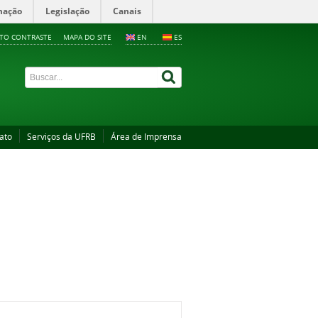
mação
Legislação
Canais
LTO CONTRASTE
MAPA DO SITE
EN
ES
ato
Serviços da UFRB
Área de Imprensa