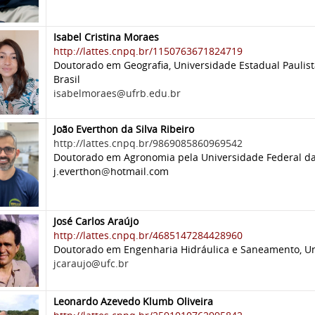
Isabel Cristina Moraes
http://lattes.cnpq.br/1150763671824719
Doutorado em Geografia, Universidade Estadual Paulista
Brasil
isabelmoraes@ufrb.edu.br
João Everthon da Silva Ribeiro
http://lattes.cnpq.br/9869085860969542
Doutorado em Agronomia pela Universidade Federal da 
j.everthon
@
hotmail.com
José Carlos Araújo
http://lattes.cnpq.br/4685147284428960
Doutorado em Engenharia Hidráulica e Saneamento, Uni
jcaraujo@ufc.br
Leonardo Azevedo Klumb Oliveira