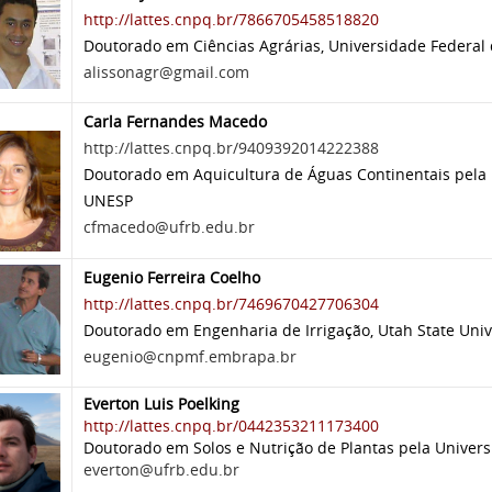
http://lattes.cnpq.br/7866705458518820
Doutorado em Ciências Agrárias, Universidade Federal 
alissonagr@gmail.com
Carla Fernandes Macedo
http://lattes.cnpq.br/9409392014222388
Doutorado em Aquicultura de Águas Continentais pela U
UNESP
cfmacedo@ufrb.edu.br
Eugenio Ferreira Coelho
http://lattes.cnpq.br/7469670427706304
Doutorado em Engenharia de Irrigação, Utah State Univ
eugenio@cnpmf.embrapa.br
Everton Luis Poelking
http://lattes.cnpq.br/0442353211173400
Doutorado em Solos e Nutrição de Plantas pela Universi
everton@ufrb.edu.br