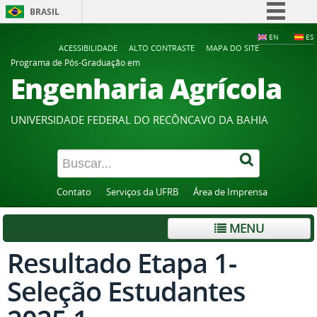
BRASIL
Simplifique!
EN
ES
ACESSIBILIDADE
ALTO CONTRASTE
MAPA DO SITE
Comunica BR
Programa de Pós-Graduação em
Engenharia Agrícola
Participe
Acesso à informação
UNIVERSIDADE FEDERAL DO RECÔNCAVO DA BAHIA
Legislação
Canais
Contato
Serviços da UFRB
Área de Imprensa
MENU
Resultado Etapa 1-
Seleção Estudantes