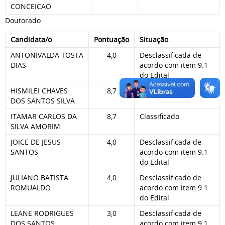
CONCEICAO
Doutorado
Candidata/o
Pontuação
Situação
ANTONIVALDA TOSTA
4,0
Desclassificada de
DIAS
acordo com item 9.1
do Edital
HISMILEI CHAVES
8,7
Classificada
DOS SANTOS SILVA
ITAMAR CARLOS DA
8,7
Classificado
SILVA AMORIM
JOICE DE JESUS
4,0
Desclassificada de
SANTOS
acordo com item 9.1
do Edital
JULIANO BATISTA
4,0
Desclassificado de
ROMUALDO
acordo com item 9.1
do Edital
LEANE RODRIGUES
3,0
Desclassificada de
DOS SANTOS
acordo com item 9.1