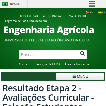
BRASIL
Simplifique!
EN
ES
ACESSIBILIDADE
ALTO CONTRASTE
MAPA DO SITE
Comunica BR
Programa de Pós-Graduação em
Engenharia Agrícola
Participe
Acesso à informação
UNIVERSIDADE FEDERAL DO RECÔNCAVO DA BAHIA
Legislação
Canais
Contato
Serviços da UFRB
Área de Imprensa
MENU
Resultado Etapa 2 -
Avaliações Curricular -