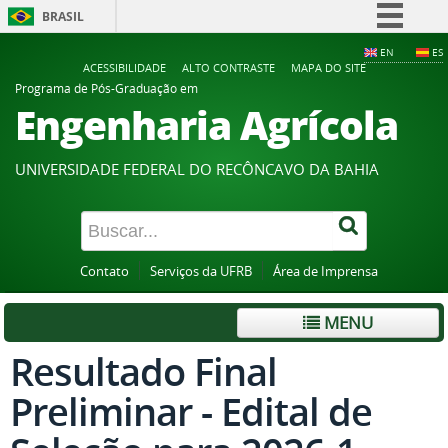
BRASIL
Simplifique!
EN
ES
ACESSIBILIDADE
ALTO CONTRASTE
MAPA DO SITE
Comunica BR
Programa de Pós-Graduação em
Engenharia Agrícola
Participe
Acesso à informação
UNIVERSIDADE FEDERAL DO RECÔNCAVO DA BAHIA
Legislação
Canais
Contato
Serviços da UFRB
Área de Imprensa
MENU
Resultado Final
Preliminar - Edital de