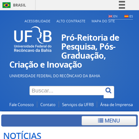
BRASIL
Simplifique!
EN
ES
ACESSIBILIDADE
ALTO CONTRASTE
MAPA DO SITE
Comunica BR
Participe
Pró-Reitoria de
Acesso à informação
Pesquisa, Pós-
Graduação,
Legislação
Criação e Inovação
Canais
UNIVERSIDADE FEDERAL DO RECÔNCAVO DA BAHIA
Fale Conosco
Contato
Serviços da UFRB
Área de Imprensa
MENU
NOTÍCIAS