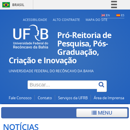
BRASIL
Simplifique!
EN
ES
ACESSIBILIDADE
ALTO CONTRASTE
MAPA DO SITE
Comunica BR
Participe
Pró-Reitoria de
Acesso à informação
Pesquisa, Pós-
Graduação,
Legislação
Criação e Inovação
Canais
UNIVERSIDADE FEDERAL DO RECÔNCAVO DA BAHIA
Fale Conosco
Contato
Serviços da UFRB
Área de Imprensa
MENU
NOTÍCIAS