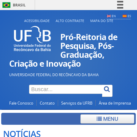
BRASIL
Simplifique!
EN
ES
ACESSIBILIDADE
ALTO CONTRASTE
MAPA DO SITE
Comunica BR
Participe
Pró-Reitoria de
Acesso à informação
Pesquisa, Pós-
Graduação,
Legislação
Criação e Inovação
Canais
UNIVERSIDADE FEDERAL DO RECÔNCAVO DA BAHIA
Fale Conosco
Contato
Serviços da UFRB
Área de Imprensa
MENU
NOTÍCIAS