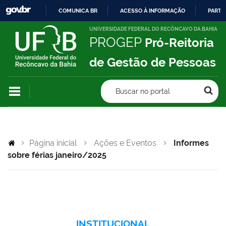
COMUNICA BR
ACESSO À INFORMAÇÃO
PARTI
IR
UNIVERSIDADE FEDERAL DO RECÔNCAVO DA BAHIA
PROGEP
Pró-Reitoria
PARA
O
de Gestão de Pessoas
CONTEÚDO
Buscar no portal
Página inicial
Ações e Eventos
Informes
sobre férias janeiro/2025
INSTITUCIONAL