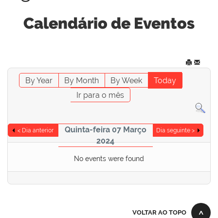
Calendário de Eventos
By Year
By Month
By Week
Today
Ir para o mês
Quinta-feira 07 Março
< Dia anterior
Dia seguinte >
2024
No events were found
VOLTAR AO TOPO