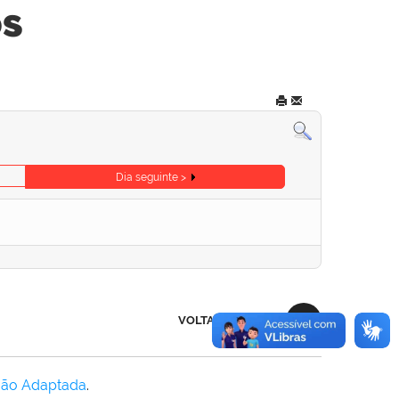
os
Dia seguinte >
VOLTAR AO TOPO
Não Adaptada
.