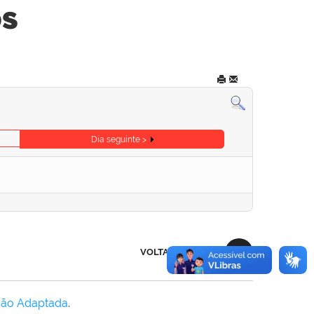
os
Dia seguinte >
VOLTAR AO TOPO
Não Adaptada
.