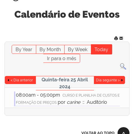
Calendário de Eventos
By Year
By Month
By Week
Today
Ir para o mês
Quinta-feira 25 Abril
< Dia anterior
Dia seguinte >
2024
08:00am - 05:00pm
CURSO E PLANILHA DE CUSTOS E
por
carine
:: Auditório
FORMAÇÃO DE PREÇOS
VOLTAR AO TOPO