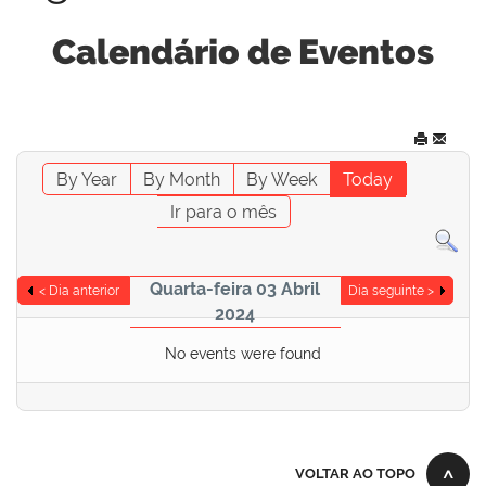
Calendário de Eventos
By Year
By Month
By Week
Today
Ir para o mês
Quarta-feira 03 Abril
< Dia anterior
Dia seguinte >
2024
No events were found
VOLTAR AO TOPO