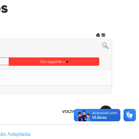
os
Dia seguinte >
VOLTAR AO TOPO
Não Adaptada
.