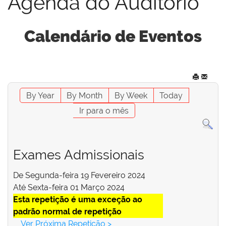
Agenda do Auditório
Calendário de Eventos
By Year
By Month
By Week
Today
Ir para o mês
Exames Admissionais
De Segunda-feira 19 Fevereiro 2024
Até Sexta-feira 01 Março 2024
Esta repetição é uma exceção ao
padrão normal de repetição
Ver Próxima Repetição >