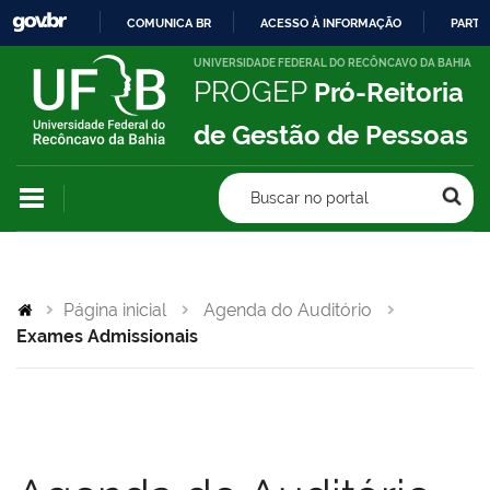
COMUNICA BR
ACESSO À INFORMAÇÃO
PARTI
IR
UNIVERSIDADE FEDERAL DO RECÔNCAVO DA BAHIA
PROGEP
Pró-Reitoria
PARA
O
de Gestão de Pessoas
CONTEÚDO
Buscar no portal
Página inicial
Agenda do Auditório
Exames Admissionais